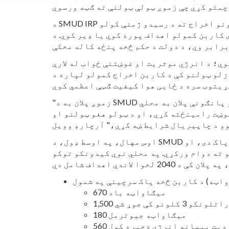
د SMUD IRP د اکتوبر په 2018 کې د مدیرانو بورډ لخوا تصویب شو. دا پلان د 2040 لخوا د خالص صفر شنو خونو ګازونو اخراج ته د رسیدو ژمنې کولو
ف پوره کوي یا ډیر کوي. د IRP لخوا لارښود شوی، SMUD به د خپل کاربن اخراج په بشپړه توګه د 2040 لخوا، د خالص
وي؛ د انرژي موثریت او غوښتنې ځواب له لارې
وزلو ټولنو کې د کاربن اخراج کمولو لپاره د
"زموږ پلان به د SMUD او زموږ سیمې لپاره د پام وړ ډیکاربونیزیشن ترلاسه کړي. په مهمه توګه، زموږ د 7 ملیارد ډالرو پانګونې پلان به محلي
ښت رامینځته کړي، او د ټولو هغو ټولنو او
اوس مهال، په اوسط ډول، د SMUD د بریښنا مخلوط له 50 سلنې څخه ډیر کاربن څخه پاک دی، او SMUD به د نوي کیدونکي انرژۍ او کاربن کمولو
ته دوام ورکړي. په محلي نوي کیدونکو توکو
670 میګاواټه باد
180 میګاواټه جیوترمل
افادیت پیمانه انرژي ذخیره کول