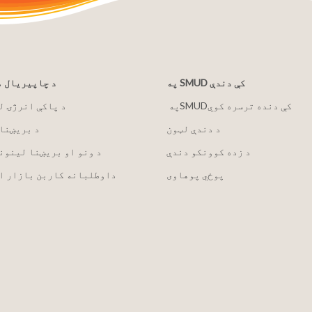
په SMUD کې دندې
د چاپیریال 
په ‏‎SMUD‎‏ کې دنده ترسره کوي
2030 د پاکې انرژۍ 
د دندې لټون
د بریښنا
د زده کوونکو دندې
د ونو او بریښنا لینون
پوځي پوهاوی
داوطلبانه کاربن بازار ا