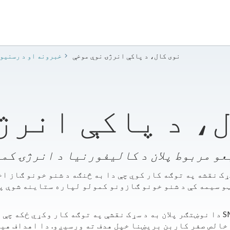
نوی کال، د پاکې انرژۍ نوې موخې
2020 خبرونه او د رسنی
، د پاکې انرژ
د منابعو مربوط پلان د کالیفورنیا د انرژۍ 
سړک نقشه په توګه کار کوي چې دا به څنګه د شنو خونو ګاز ا
 سیمه کې د شنو خونو ګازونو کمولو لپاره ستاینه شوې پ
یل. "موږ ژمن یو چې تر 2040 پورې د خالص صفر کاربن بریښنا خپل هدف ته ورسیږ