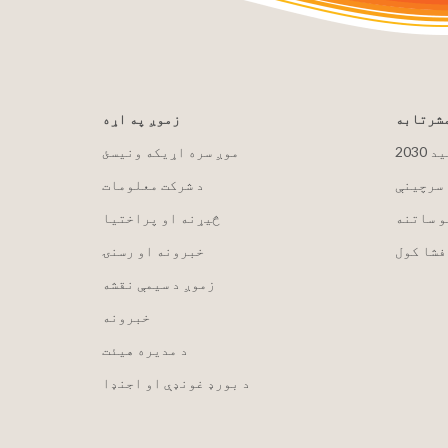
مشرتابه
زموږ په اړه
لید
موږ سره اړیکه ونیسئ
 سرچینې
د شرکت معلومات
و ساتنه
څیړنه او پراختیا
فشا کول
خبرونه او رسنۍ
زموږ د سیمې نقشه
خبرونه
د مدیره هیئت
د بورډ غونډې او اجنډا