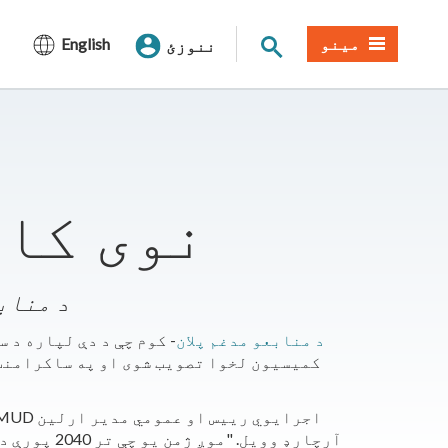
د سایټ لټون
مینو
English
ننوزئ
نوی کال
د SMUD 
د منابعو مدغم پلان
- کوم چې د دې لپاره د 
کمیسیون لخوا تصویب شوی او په ساکرامنټو
آرچارډ وو