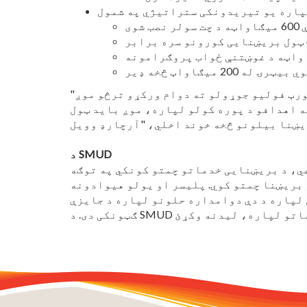
 نصب شوی
20 میګاواټ څخه ډیر
"موږ د نوي کیدونکي انرژۍ لپاره قوي ژمنې لرو او اراده لرو چې زموږ د نوي کیدونکي انرژي سرچینو پورټ فولیو جوړولو ته دوام ورکړو ترڅو موږ
ه اهدافو د پوره کولو لپاره، موږ باید ټول
د SMUD
ماتو چمتو کونکي په توګه، SMUD له 70 کلونو څخه زیات د
لیسر او یولو هیوادونه. SMUD د صنعت یو پیژندل شوی مشر
 لپاره د دې دوامداره حلونو لپاره د جایزې