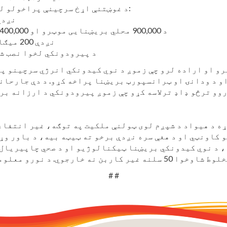
د غوښتنې اړخ سرچینې پراخولو لپاره یو تیریدونکی ستراتیژي په شمول:
نږدې 600 میګاواټه د چت سولر
د 900,000 محلي بریښنایی موټرو او 400,000 ټول بریښنایی کورونو سره برابر
نږدې 200 میګاواټه د غوښتنې ځواب پروګرامونه
د پیرودونکي لخوا نصب شوي بیټرۍ له 0
و د ودانۍ او ټرانسپورټ بریښنا پراخه کړو. د دې جارحان
ه د هیواد د شپږم لوی ټولنې ملکیت په توګه، غیر انتفاعي، د بریښنایی خد
نټي او د هغې سره نږدې برخو ته ټیټه بیه، د باور وړ بریښنا چمتو کوي. پ
 ، د نوي کیدونکي بریښنا ټیکنالوژیو او د صحي چاپیریال
# #