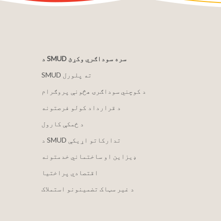
د SMUD سره سوداګري وکړئ
SMUD ته پلورل
د کوچني سوداګرۍ هڅونې پروګرام
د قرارداد کولو فرصتونه
د ځمکې کارول
د SMUD تدارکاتو اړیکې
ډیزاین او ساختماني خدمتونه
اقتصادي پراختیا
د غیر سټاک تضمینونو استملاک