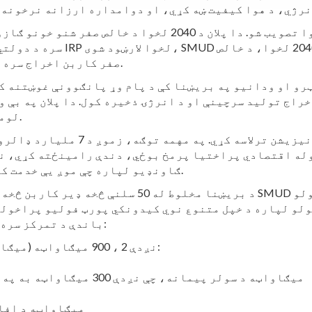
سره د دولتي کاربن کمولو اهدا
صفر کاربن اخراج سره برابر وي، د دولت د حکم څخه پنځه کاله مخکې.
ټرو او ودانیو په بریښنا کې د پام وړ پانګوونې غوښتنه ک
راج تولید سرچینې او د انرژۍ ذخیره کول. دا پلان په بې 
لومړیتوب سره د ځایی هوا کیفیت ګټې اعظمي کوي.
له اقتصادي پراختیا پرمخ بوځي، دندې رامینځته کړي، نو
ګاونډیو لپاره چې موږ یې خدمت کوو د چاپیریال شرایط ښه کړي،" آرچارډ وویل.
لو لپاره د خپل متنوع نوي کیدونکي پورټ فولیو پراخولو 
باندې د تمرکز سره، په پلان کې د 2040 لخوا لاندې اهداف شامل دي:
نږدې 2 ، 900 میګاواټه (میګاواټه) د کاربن څخه پاک سرچینې په شمول:
1,500 میګاواټه د سولر پیمانه، چې نږدې 300 میګاواټه به په راتلونکو 3 کلونو کې جوړ شي
560 میګاواټه د 