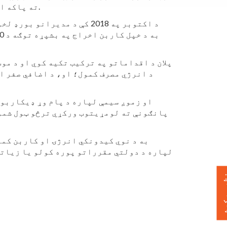
ته پاکه انرژي، د هوا کیفیت ښه کړي، او دوامداره ارزانه نرخونه چمتو کړي چې زموږ ټولې ټولنې ته ګټه ورسوي.
پلان د اقداماتو په ترکیب تکیه کوي او د مو
د انرژي مصرف کمول؛ او، د اضافي صفر اخ
پانګونې ته لومړیتوب ورکړي ترڅو ټول شمو
لپاره د دولتي مقرراتو پوره کولو یا زیاتو
 ورکړئ