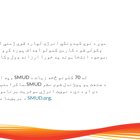
وکولی شو د کاربن کمولو اهداف پوره کړو ا
موجود انتخابونه په خورا ارزانه ډول وکاروو ترڅو ډاډ ترلاسه کړو چې زموږ پیرودونکي د ارزانه بریښنا بیلونو څخه خوند اخلي، "آرچارډ وویل.
په اړ
ساکرامنټو کاو
دی او د دې د نوښت انرژي موثریت برنامو
.
SMUD.org
ګټونکی دی. د SMUD د بریښنا مخلوط شاوخوا 50 سلنه غیر کاربن نه خارجوي. د نورو معلوماتو لپاره، لیدنه وکړئ