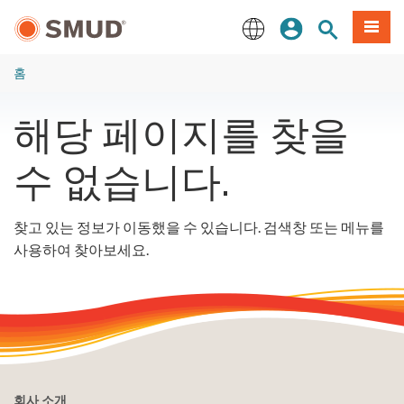
주
로그인
사이트 검색
메뉴
요
콘
English
텐
홈
츠
로
해당 페이지를 찾을
건
너
수 없습니다.
뛰
기
찾고 있는 정보가 이동했을 수 있습니다. 검색창 또는 메뉴를
사용하여 찾아보세요.
회사 소개