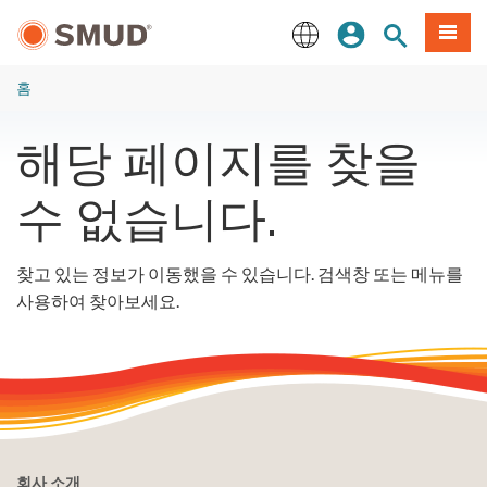
주
로그인
사이트 검색
메뉴
요
콘
English
텐
홈
츠
로
해당 페이지를 찾을
건
너
수 없습니다.
뛰
기
찾고 있는 정보가 이동했을 수 있습니다. 검색창 또는 메뉴를
사용하여 찾아보세요.
회사 소개