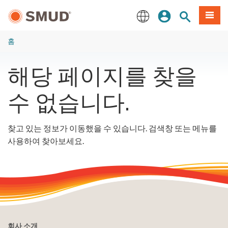
주
로그인
사이트 검색
메뉴
요
콘
English
텐
홈
츠
로
해당 페이지를 찾을
건
너
수 없습니다.
뛰
기
찾고 있는 정보가 이동했을 수 있습니다. 검색창 또는 메뉴를
사용하여 찾아보세요.
회사 소개