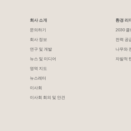
회사 소개
환경 리
문의하기
2030 
회사 정보
전력 공
연구 및 개발
나무와 
뉴스 및 미디어
자발적 
영역 지도
뉴스레터
이사회
이사회 회의 및 안건