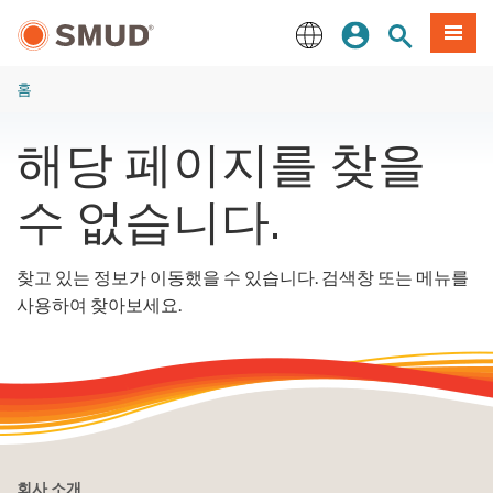
주
로그인
사이트 검색
메뉴
요
콘
English
텐
홈
츠
로
해당 페이지를 찾을
건
너
수 없습니다.
뛰
기
찾고 있는 정보가 이동했을 수 있습니다. 검색창 또는 메뉴를
사용하여 찾아보세요.
회사 소개