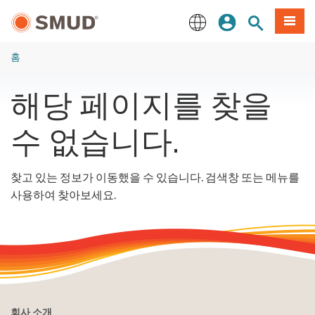
주
로그인
사이트 검색
메뉴
요
콘
English
텐
홈
츠
로
해당 페이지를 찾을
건
너
수 없습니다.
뛰
기
찾고 있는 정보가 이동했을 수 있습니다. 검색창 또는 메뉴를
사용하여 찾아보세요.
회사 소개