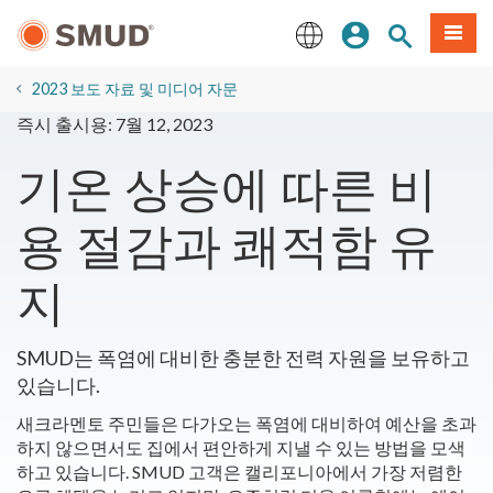
주
로그인
사이트 검색
메뉴
요
콘
English
텐
2023 보도 자료 및 미디어 자문
츠
즉시 출시용: 7월 12, 2023
로
건
기온 상승에 따른 비
너
뛰
용 절감과 쾌적함 유
기
지
SMUD는 폭염에 대비한 충분한 전력 자원을 보유하고
있습니다.
새크라멘토 주민들은 다가오는 폭염에 대비하여 예산을 초과
하지 않으면서도 집에서 편안하게 지낼 수 있는 방법을 모색
하고 있습니다. SMUD 고객은 캘리포니아에서 가장 저렴한