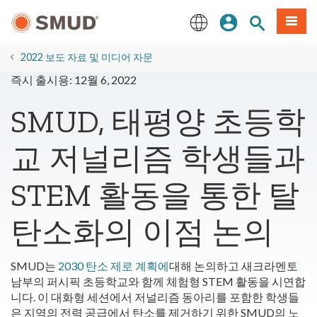
주
로그인
사이트 검색
메뉴
요
콘
English
텐
2022 보도 자료 및 미디어 자문
츠
즉시 출시용: 12월 6, 2022
로
건
SMUD, 태평양 초등학
너
뛰
교 저널리즘 학생들과
기
STEM 활동을 통한 탈
탄소화의 이점 논의
SMUD는
2030 탄소 제로 계획에
대해
논의하고 새크라멘토
남부의 퍼시픽 초등학교와 함께 체험형 STEM 활동을 시연합
니다. 이 대화형 세션에서 저널리즘 동아리를 포함한 학생들
은 지역의 전력 공급에서 탄소를 제거하기 위한 SMUD의 노