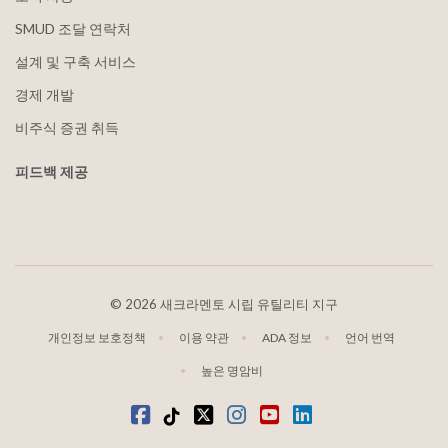
SMUD 조달 연락처
설계 및 구축 서비스
경제 개발
비주식 증권 취득
피드백 제공
©
2026 새크라멘토 시립 유틸리티 지구
개인정보 보호정책
이용 약관
ADA 정보
언어 번역
높은 명암비
Facebook
틱톡
트위터
인스타그램
유튜브
LinkedIn