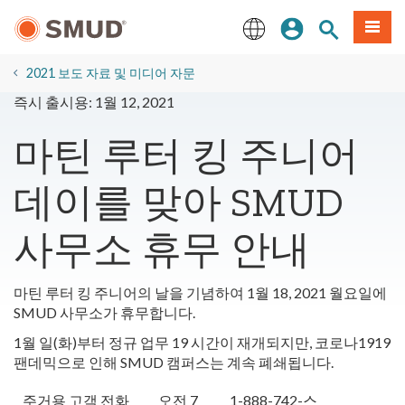
주
로그인
사이트 검색
메뉴
요
콘
English
텐
2021 보도 자료 및 미디어 자문
츠
즉시 출시용: 1월 12, 2021
로
건
마틴 루터 킹 주니어
너
뛰
데이를 맞아 SMUD
기
사무소 휴무 안내
마틴 루터 킹 주니어의 날을 기념하여 1월 18, 2021 월요일에
SMUD 사무소가 휴무합니다.
1월 일(화)부터 정규 업무 19 시간이 재개되지만, 코로나1919
팬데믹으로 인해 SMUD 캠퍼스는 계속 폐쇄됩니다.
주거용 고객 전화
오전 7
1-888-742-스