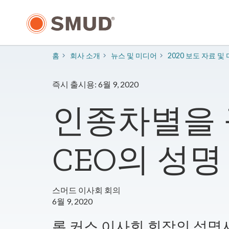
주
요
콘
텐
츠
홈
회사 소개
​뉴스 및 미디어
2020 보도 자료 및
로
건
너
즉시 출시용: 6월 9, 2020
뛰
기
인종차별을 
CEO의 성명
스머드 이사회 회의
6월 9, 2020
롭 커스 이사회 회장의 성명