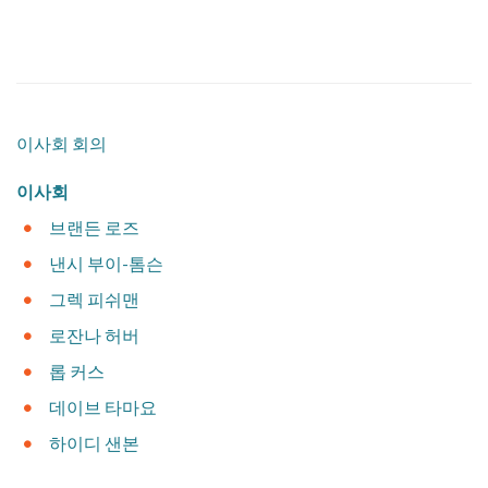
​이사회 회의
이사회
​브랜든 로즈
​낸시 부이-톰슨
​그렉 피쉬맨
로잔나 허버
​롭 커스
​데이브 타마요
하이디 샌본