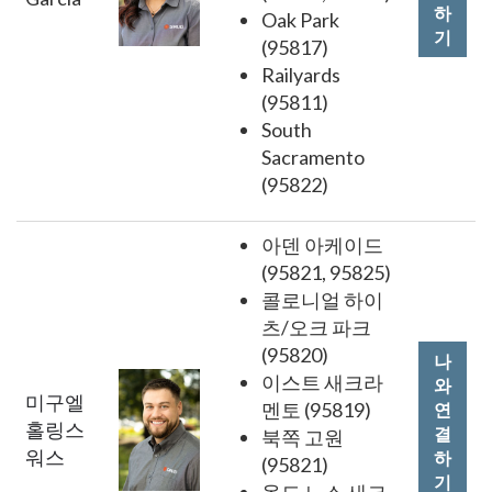
하
Oak Park
기
(95817)
Railyards
(95811)
South
Sacramento
(95822)
아덴 아케이드
(95821, 95825)
콜로니얼 하이
츠/오크 파크
(95820)
나
이스트 새크라
와
미구엘
멘토 (95819)
연
홀링스
결
북쪽 고원
워스
하
(95821)
기