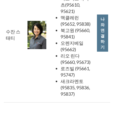
츠(95610,
95621)
맥클레런
나
(95652, 95838)
와
북고원 (95660,
연
수잔 스
결
95841)
태티
하
오렌지베일
기
(95662)
리오 린다
(95660, 95673)
로즈빌 (95661,
95747)
새크라멘토
(95835, 95836,
95837)