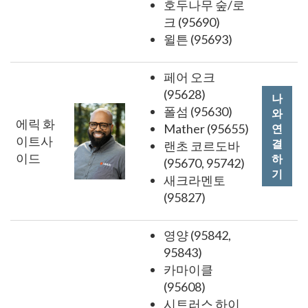
호두나무 숲/로
크 (95690)
윌튼 (95693)
페어 오크
(95628)
나
폴섬 (95630)
와
에릭 화
Mather (95655)
연
이트사
결
랜초 코르도바
이드
하
(95670, 95742)
기
새크라멘토
(95827)
영양 (95842,
95843)
카마이클
(95608)
시트러스 하이