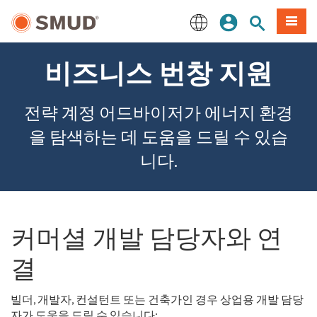
주
로그인
사이트 검색
메뉴
요
콘
English
텐
비즈니스 번창 지원
츠
로
건
전략 계정 어드바이저가 에너지 환경
너
뛰
을 탐색하는 데 도움을 드릴 수 있습
기
니다.
커머셜 개발 담당자와 연
결
빌더, 개발자, 컨설턴트 또는 건축가인 경우 상업용 개발 담당
자가 도움을 드릴 수 있습니다: