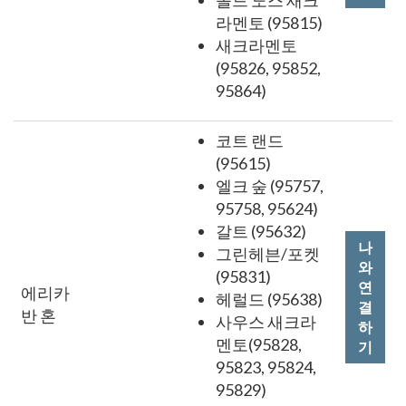
올드 노스 새크
라멘토 (95815)
새크라멘토
(95826, 95852,
95864)
코트 랜드
(95615)
엘크 숲 (95757,
95758, 95624)
갈트 (95632)
나
그린헤븐/포켓
와
(95831)
연
에리카
헤럴드 (95638)
결
반 혼
사우스 새크라
하
멘토(95828,
기
95823, 95824,
95829)