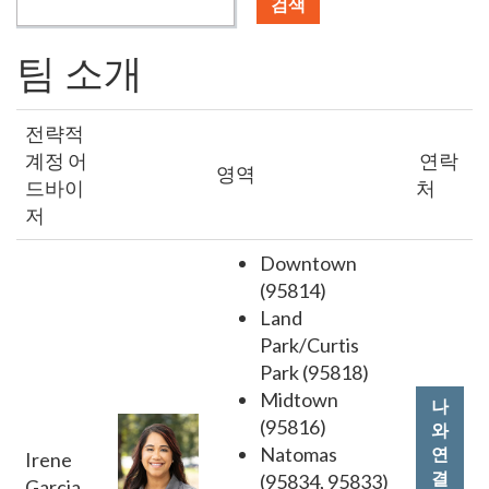
검색
팀 소개
전략적
계정 어
연락
영역
드바이
처
저
Downtown
(95814)
Land
Park/Curtis
Park (95818)
Midtown
나
(95816)
와
Natomas
연
Irene
결
(95834, 95833)
Garcia