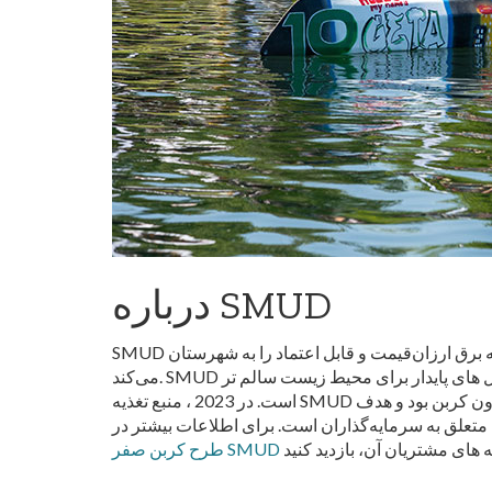
درباره SMUD
SMUD به‌عنوان ششمین ارائه‌دهنده خدمات برق غیرانتفاعی و بزرگ، متعلق به جامعه، بیش از 75 سال است که برق ارزان‌قیمت و قابل اعتماد را به شهرستان Sacramento ارائه
می‌کند. SMUD یک رهبر صنعت شناخته شده و برنده جایزه برای برنامه های نوآورانه بهره وری انرژی، فناوری های انرژی تجدید پذیر و راه حل های پایدار برای محیط زیست سالم تر
است. در 2023 ، منبع تغذیه SMUD به طور متوسط 78 درصد بدون کربن بود و هدف SMUD این است که تا 2030 به کربن صفر در تولید برق برسد. نرخ‌های SMUD و صورت‌حساب‌های
طرح کربن صفر SMUD