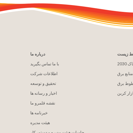
یط زیست
درباره ما
پاک
با ما تماس بگیرید
منابع برق
اطلاعات شرکت
طوط برق
تحقیق و توسعه
زار کربن
اخبار و رسانه ها
نقشه قلمرو ما
خبرنامه ها
هيئت مدیره
جلسات هیئت مدیره و دستور کار