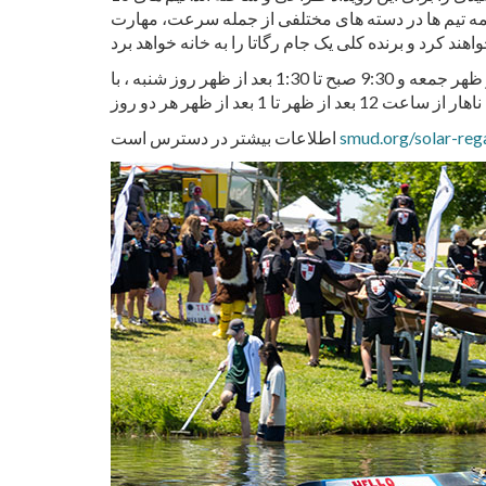
 متوسطه در روز دوم ( 3مه) به رقابت خواهند پرداخت. همه تیم ها در دسته های مختلفی از جمله سرعت، مهارت
مسابقات رگاتا خورشیدی کالیفرنیا برای عموم آزاد است و مسابقات برای 9برنامه ریزی شده است:30 صبح تا 2:45 بعد از ظهر جمعه و 9:30 صبح تا 1:30 بعد از ظهر روز شنبه ، با
smud.org/solar-reg
اطلاعات بیشتر در دسترس است