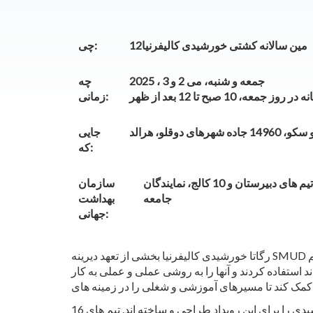
12مین سالانه کشتی خورشیدی کالیفرنیا
چی:
جمعه و شنبه، می 2 و 3 ، 2025
چه
، 10 صبح تا 12 بعد از ظهر
زمانی:
ی دوقلو، هرالد
جایی
که:
صدها دانش آموز، 16 تیم های دبیرستان و 10 کالج، نمایندگان SMUD و سایر اعضای
سازمان
جامعه
بهداشت
جهانی:
رگاتا خورشیدی کالیفرنیا بخشی از
 استفاده کردند و آنها را به روشی عملی و عملی به کار
دانش آموز) و همچنین تیم های 10 از دانشجویان (148 دانش آموز) 26 قایق های خورشیدی را برای این رویداد طراحی و ساخته اند. تیم های
16