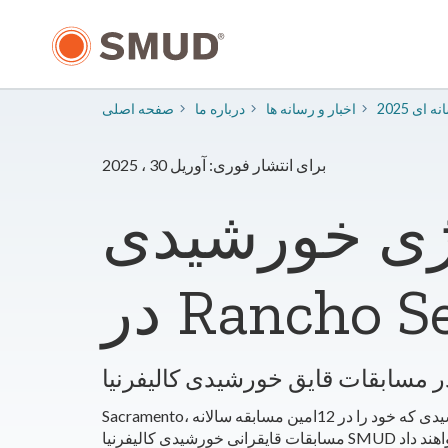
رفتن
به
محتوای
اصلی
سانه ای
​اخبار و رسانه ها
درباره ما
صفحه اصلی
برای انتشار فوری: آوریل 30 ، 2025
نرژی خورشیدی
Sacramento، کالیفرنیا. - در روزهای جمعه و شنبه، دانش آموزان دبیرستانی و کالج از سراسر منطقه و ایالت با قایق های تمام عیار و خورشیدی که خود را در 12امین مسابقه سالانه