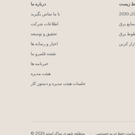
یط زیست
درباره ما
پاک
با ما تماس بگیرید
منابع برق
اطلاعات شرکت
طوط برق
تحقیق و توسعه
زار کربن
اخبار و رسانه ها
نقشه قلمرو ما
خبرنامه ها
هيئت مدیره
جلسات هیئت مدیره و دستور کار
2026 منطقه شهری ساکرامنتو
©
است حفظ حریم خصوصی