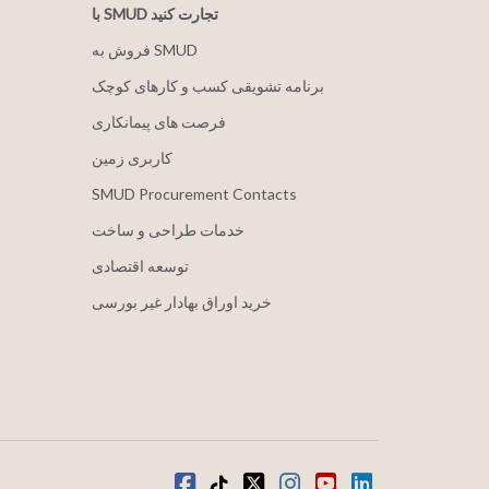
با SMUD تجارت کنید
فروش به SMUD
برنامه تشویقی کسب و کارهای کوچک
فرصت های پیمانکاری
کاربری زمین
SMUD Procurement Contacts
خدمات طراحی و ساخت
توسعه اقتصادی
خرید اوراق بهادار غیر بورسی
لینکدین
یوتیوب
اینستاگرام
توییتر
تیک تاک
فیس بوک