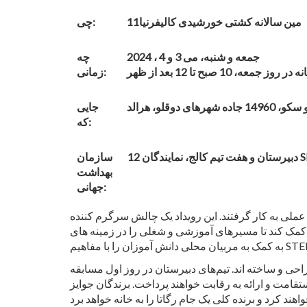
11مین سالانه کشتی خورشیدی کالیفرنیا
چی:
جمعه و شنبه، می 3 و 4 ، 2024
چه
، 10 صبح تا 12 بعد از ظهر
زمانی:
ی دوقلو، هرالد
جایی
که:
سازمان
بهداشت
جهانی:
 عملی به کار گرفتند. این رویداد یک چالش سرگرم کننده
، 19 قایق های خورشیدی را برای این رویداد طراحی و ساخته اند. تیم‌های دبیرستان در روز اول مسابقه
رت اسلالوم، استقامت و ارائه به رقابت خواهند پرداخت. برندگان جوایز