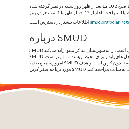
مسابقات رگاتای خورشیدی کالیفرنیا برای عموم آزاد است و مسابقات برای 10:30 صبح تا 3 بعد از ظهر در روز جمعه و 10:00 صبح تا 12:00 بعد از ظهر روز شنبه در نظر گرفته شده
smud.org/solar-reg
اطلاعات بیشتر در دسترس است
درباره SMUD
SMUD به‌عنوان ششمین ارائه‌دهنده خدمات برق غیرانتفاعی و بزرگ، متعلق به جامعه، بیش از 75 سال است که برق ارزان‌قیمت و قابل اعتماد را به شهرستان ساکرامنتو ارائه می‌کند.
SMUD یک رهبر صنعت شناخته شده و برنده جایزه برای برنامه های نوآورانه بهره وری انرژی، فناوری های انرژی تجدید پذیر و راه حل های پایدار برای محیط زیست سالم تر است.
امروزه، منبع تغذیه SMUD به طور متوسط حدود 50 درصد بدون کربن است و هدف SMUD این است که تا 2030 به کربن صفر در تولید برق خود برسد. برای کسب اطلاعات بیشتر در