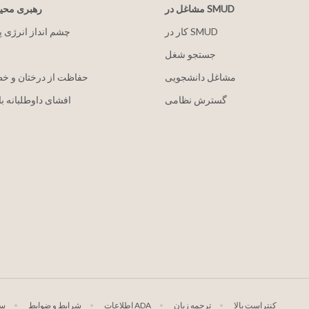
مشاغل در SMUD
رهبری مح
کار در SMUD
2030 چشم انداز انرژی 
جستجو شغل
مشاغل دانشجویی
حفاظت از درختان و خ
گسترش نظامی
افشای داوطلبانه با
کنتراست بالا
ترجمه زبان
اطلاعات ADA
شرایط و ضوابط
سی