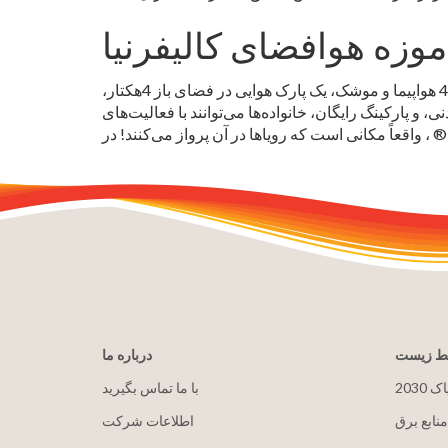
موزه هوافضای کالیفرنیا
کاوش کنید، کشف کنید و از تاریخ هوانوردی و هوافضا الهام بگیرید. با یک سالن نمایشگاهی 40 ، 000فوت مربع، بیش از 40 هواپیما و موشک، یک پارک هوایی در فضای باز 4هکتار،
ی‌توانند با فعالیت‌های STEM ما درگیر شوند. تمام سنین و اجازه دهید تخیل آنها اوج بگیرد. موزه هوافضا، یکی از
یط زیست
درباره ما
پاک
با ما تماس بگیرید
منابع برق
اطلاعات شرکت