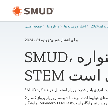
رفتن
به
محتوای
اصلی
سانه ای
​اخبار و رسانه ها
درباره ما
صفحه اصلی
برای انتشار فوری: ژوئیه 31 ، 2024
SMUD، موزه هوافضا میزبان جشنواره
انی است
مهمانان در هر سنی می‌توانند از موزه هوافضای کالیفرنیا بازدید کنند، از نمایشگاه‌های هواپیما لذت ببرند، با شبیه‌ساز پرواز پرواز کنند و 2THEXTREME را کشف کنند! MathAlive!