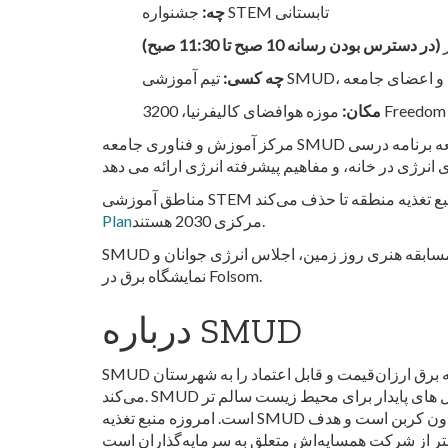
جشنواره STEM تابستانی
چه:
(در دسترس بودن رسانه 10 صبح تا 11:30 صبح)
فرنیا، و اعضای جامعه
چه کسی:
Freedom Park Dr
مکان:
مرکز آموزش و فناوری جامعه SMUD آموزش و آموزش را در مورد طیف گسترده ای از موضوعات مرتبط با انرژی، از جمله انرژی های تجدیدپذیر، توسعه برنامه درسی STEAM،
مرکزی 2030 هستند.
Plan
SMUD همچنین میزبان چندین رویداد اجتماعی در طول سال است، از جمله رگاتای خورشیدی، مسابقات اتومبیلرانی خورشیدی، مسابقه هنری روز زمین، اجلاس انرژی جوانان و
نمایشگاه برق در Folsom.
درباره SMUD
SMUD به‌عنوان ششمین ارائه‌دهنده خدمات برق غیرانتفاعی و بزرگ، متعلق به جامعه، بیش از 75 سال است که برق ارزان‌قیمت و قابل اعتماد را به شهرستان Sacramento ارائه
می‌کند. SMUD یک رهبر صنعت شناخته شده و برنده جایزه برای برنامه های نوآورانه بهره وری انرژی، فن آوری های انرژی تجدید پذیر و راه حل های پایدار برای محیط زیست سالم تر
است. امروزه منبع تغذیه SMUD به طور متوسط حدود 50 درصد بدون کربن است و هدف SMUD این است که تا 2030 به کربن صفر در تولید برق خود برسد. نرخ‌های SMUD و