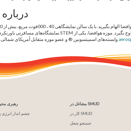
درباره 
نمایشگاه‌های مسافرتی باورنکردنی، و پارکینگ رایگان، خانواده‌ها م
aeros
وابسته‌های اسمیتسونین ® و عضو موزه متقابل آمریکای شمالی ® ، واقعاً مکانی است که رویاها در آن پرواز می‌کنند! در
مشاغل در SMUD
رهبری مح
کار در SMUD
2030 چشم انداز انرژی 
جستجو شغل