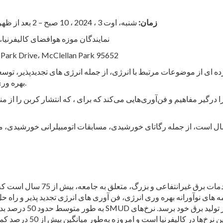
زمان:
شنبه، اوت 3 ، 2024 ، 10 صبح – 2 بعد از ظهر
تیم آموزشی SMUD، نمایندگان موزه هوافضای کالی
موزه هوافضای کالیفرنیا، 3200 ive، McClellan Park 95652
بهره وری انرژی در خانه، و مفاهیم پیشرفته انرژی ارائه می دهد.