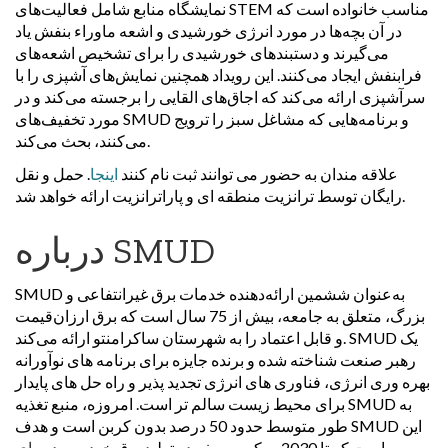
نمایشگاه منابع شامل فعالیت‌های STEM مناسب خانواده است که
در آن بچه‌ها در مورد انرژی خورشیدی و اشعه ماوراء بنفش یاد
می‌گیرند و دستبندهای خورشیدی را برای تشخیص اشعه‌های
فرابنفش ایجاد می‌کنند. این رویداد همچنین نمایش‌های آشپزی را با
سرآشپزی ارائه می‌کند که اجاق‌های القایی را برجسته می‌کند و در
مورد تخفیف‌های SMUD و برنامه‌هایی که مشاغل سبز را ترویج
می‌کنند، بحث می‌کند.
علاقه مندان به حضور می توانند ثبت نام کنند
اینجا
. حمل و نقل
رایگان توسط ترانزیت منطقه ای و پاراترانزیت ارائه خواهد شد.
درباره SMUD
SMUD به‌عنوان ششمین ارائه‌دهنده خدمات برق غیرانتفاعی و
بزرگ، متعلق به جامعه، بیش از 75 سال است که برق ارزان‌قیمت
و قابل اعتماد را به شهرستان ساکرامنتو ارائه می‌کند. SMUD یک
رهبر صنعت شناخته شده و برنده جایزه برای برنامه های نوآورانه
بهره وری انرژی، فناوری های انرژی تجدید پذیر و راه حل های پایدار
برای محیط زیست سالم تر است. امروزه، منبع تغذیه SMUD به
طور متوسط حدود 50 درصد بدون کربن است و هدف SMUD این
است که تا 2030 به کربن صفر در تولید برق خود برسد.
برای