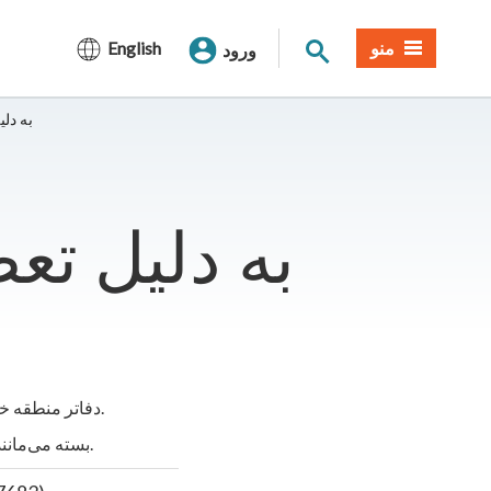
جستجوی سایت
منو
English
ورود
دفاتر D
دفاتر منطقه خدمات شهری ساکرامنتو در روزهای پنجشنبه و جمعه، نوامبر 26 و 27 ، 2020 به مناسبت تعطیلات شکرگزاری تعطیل خواهند بود.
در حالی که ساعات کاری عادی از دوشنبه، نوامبر 30 از سر گرفته می‌شود، پردیس‌های SMUD به دلیل همه‌گیری COVID-19 بسته می‌مانند.