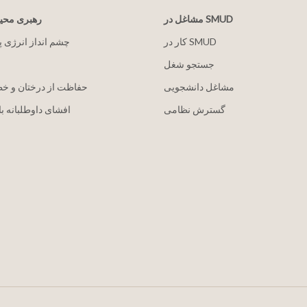
مشاغل در SMUD
رهبری مح
کار در SMUD
2030 چشم انداز انرژی 
جستجو شغل
مشاغل دانشجویی
حفاظت از درختان و خ
گسترش نظامی
افشای داوطلبانه با