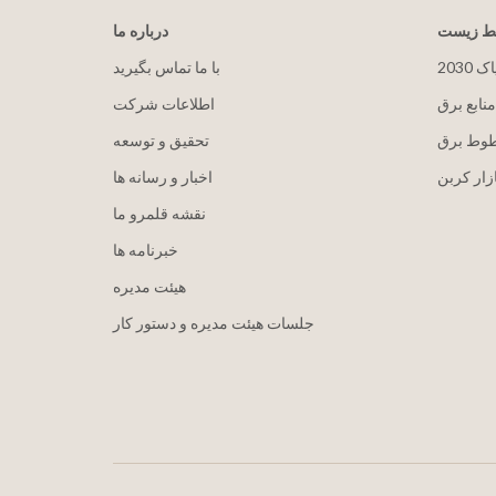
یط زیست
درباره ما
پاک
با ما تماس بگیرید
منابع برق
اطلاعات شرکت
طوط برق
تحقیق و توسعه
زار کربن
اخبار و رسانه ها
نقشه قلمرو ما
خبرنامه ها
هيئت مدیره
جلسات هیئت مدیره و دستور کار