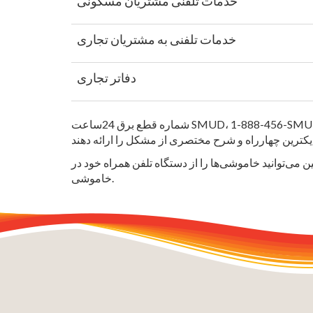
خدمات تلفنی مشتریان مسکونی
خدمات تلفنی به مشتریان تجاری
دفاتر تجاری
شماره قطع برق 24ساعت SMUD، 1-888-456-SMUD (7683)، در طول تعطیلات به کار خود ادامه خواهد داد. اگر برق قطع شود، مشتریان باید فوراً به SMUD اطلاع دهند. در صورت
خاموشی.