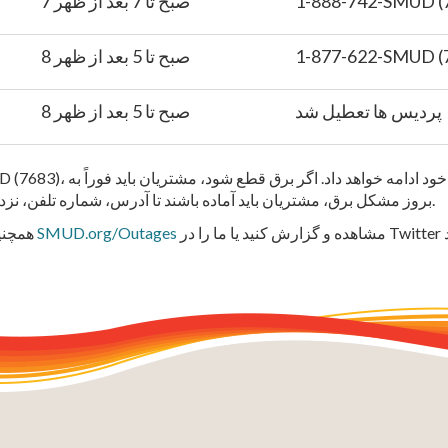
1-888-742-SMUD (
7 صبح تا 7 بعد از ظهر
1-877-622-SMUD (
8 صبح تا 5 بعد از ظهر
پردیس ها تعطیل شد
8 صبح تا 5 بعد از ظهر
بروز مشکل برق، مشتریان باید آماده باشند تا آدرس، شماره تلفن، نزدیکترین چهارراه و شرح مختصری از مشکل را ارائه دهند.
SMUD.org/Outages
همچنین می‌توانید خاموشی‌ها را از دستگاه تلفن همراه خود در