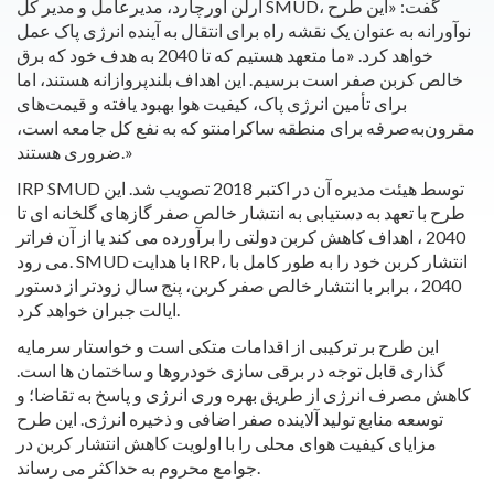
آرلن اورچارد، مدیرعامل و مدیر کل SMUD، گفت: «این طرح
نوآورانه به عنوان یک نقشه راه برای انتقال به آینده انرژی پاک عمل
خواهد کرد. «ما متعهد هستیم که تا 2040 به هدف خود که برق
خالص کربن صفر است برسیم. این اهداف بلندپروازانه هستند، اما
برای تأمین انرژی پاک، کیفیت هوا بهبود یافته و قیمت‌های
مقرون‌به‌صرفه برای منطقه ساکرامنتو که به نفع کل جامعه است،
ضروری هستند.»
IRP SMUD توسط هیئت مدیره آن در اکتبر 2018 تصویب شد. این
طرح با تعهد به دستیابی به انتشار خالص صفر گازهای گلخانه ای تا
2040 ، اهداف کاهش کربن دولتی را برآورده می کند یا از آن فراتر
می رود. SMUD با هدایت IRP، انتشار کربن خود را به طور کامل با
2040 ، برابر با انتشار خالص صفر کربن، پنج سال زودتر از دستور
ایالت جبران خواهد کرد.
این طرح بر ترکیبی از اقدامات متکی است و خواستار سرمایه
گذاری قابل توجه در برقی سازی خودروها و ساختمان ها است.
کاهش مصرف انرژی از طریق بهره وری انرژی و پاسخ به تقاضا؛ و
توسعه منابع تولید آلاینده صفر اضافی و ذخیره انرژی. این طرح
مزایای کیفیت هوای محلی را با اولویت کاهش انتشار کربن در
جوامع محروم به حداکثر می رساند.