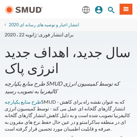
رفتن
منو
تجوی سایت
ورود
به
محتوای
English
اصلی
2020 انتشار اخبار و توصیه های رسانه ای
برای انتشار فوری: ژانویه 22 ، 2020
سال جدید، اهداف جدید
انرژی پاک
طرح منابع یکپارچه SMUD که توسط کمیسیون انرژی
کالیفرنیا به تصویب رسید
SMUD - که به عنوان نقشه راه برای کاهش
طرح منابع یکپارچه
انتشار گازهای گلخانه ای عمل می کند - توسط کمیسیون انرژی
کالیفرنیا تصویب شده است و به دلیل کاهش انتشار گازهای گلخانه
ای در منطقه ساکرامنتو و در عین حال حفظ نرخ های مقرون به
صرفه و قابلیت اطمینان مورد تحسین قرار گرفته است.