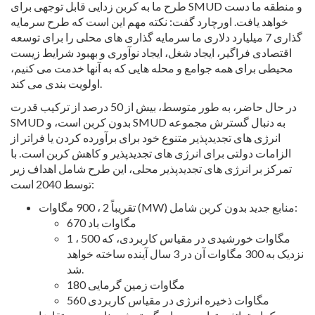
طرح ما به کربن زدایی قابل توجهی برای SMUD و منطقه ما دست
خواهد یافت. اورچارد گفت: نکته مهم این است که طرح سرمایه
گذاری 7 میلیارد دلاری ما سرمایه گذاری های محلی را برای توسعه
اقتصادی فراگیر، ایجاد شغل، ایجاد نوآوری و بهبود شرایط زیست
محیطی برای همه جوامع و محله هایی که به آنها خدمت می کنیم،
اولویت بندی می کند.
در حال حاضر، به طور متوسط، بیش از 50 درصد از ترکیب قدرت
SMUD بدون کربن است، و SMUD به دنبال گسترش مجموعه
انرژی های تجدیدپذیر متنوع خود برای برآورده کردن یا فراتر از
الزامات دولتی برای انرژی های تجدیدپذیر و کاهش کربن است. با
تمرکز بر انرژی های تجدیدپذیر محلی، این طرح شامل اهداف زیر
توسط 2040 است:
تقریباً 2 ، 900 مگاوات (MW) منابع جدید بدون کربن شامل:
670 مگاوات باد
1 ، 500 مگاوات خورشیدی در مقیاس کاربردی، که
نزدیک به 300 مگاوات آن در 3 سال آینده ساخته خواهد
شد.
180 مگاوات زمین گرمایی
560 مگاوات ذخیره انرژی در مقیاس کاربردی