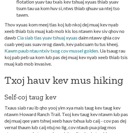
flotation yuav tau txais kev tshuaj xyuas thiab yuav
tsum tau ua kom huv si, ntws thiab qhuav ua ntej tso
tawm.
Thov xyuas kom meej tias koj lub nkoj dej muaj kev nyab
xeeb thiab tsis muaj kab mob kis los ntawm kev siv qhov no
dawb
Cia siab tias yuav tshuaj xyuas
daim ntawv qhia cov
cuab yeej uas suav nrog dawb, kev pabcuam tu tus kheej.
Kawm paub ntau ntxiv txog cov mussel golden
. Ua tsaug rau
koj pab peb ua kom lub pas dej muaj kev nyab xeeb thiab tsis
muaj kab mob invasive.
Txoj hauv kev mus hiking
Self-coj taug kev
Txaus siab rau ib qho yooj yim xya mais taug kev taug kev
ntawm Howard Ranch Trail. Txoj kev taug kev ntawm lub pas
dej muaj qee yam tshwj xeeb hauv txhua lub caij - cov pas dej
vernal thaum lub caij ntuj no lig, cov ntaub pua plag mos