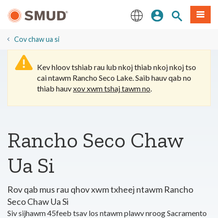
Hla
Kos Npe
Nrhiav qhov
Ntawv
mus
rau
English
Cov
​Cov chaw ua si
Ntsiab
Lus
Kev hloov tshiab rau lub nkoj thiab nkoj nkoj tso
Tseem
cai ntawm Rancho Seco Lake. Saib hauv qab no
Ceeb
thiab hauv
xov xwm tshaj tawm no
.
Rancho Seco Chaw
Ua Si
Rov qab mus rau qhov xwm txheej ntawm Rancho
Seco Chaw Ua Si
Siv sijhawm 45feeb tsav los ntawm plawv nroog Sacramento