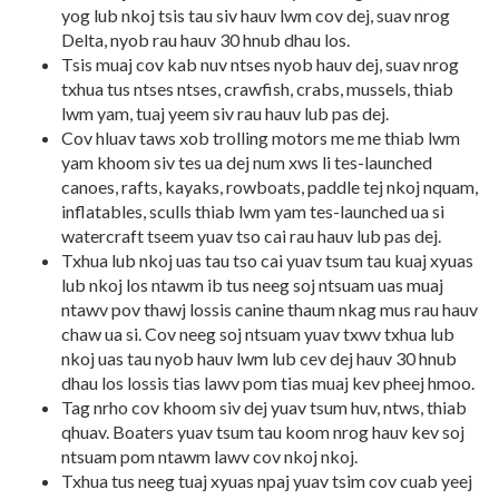
yog lub nkoj tsis tau siv hauv lwm cov dej, suav nrog
Delta, nyob rau hauv 30 hnub dhau los.
Tsis muaj cov kab nuv ntses nyob hauv dej, suav nrog
txhua tus ntses ntses, crawfish, crabs, mussels, thiab
lwm yam, tuaj yeem siv rau hauv lub pas dej.
Cov hluav taws xob trolling motors me me thiab lwm
yam khoom siv tes ua dej num xws li tes-launched
canoes, rafts, kayaks, rowboats, paddle tej nkoj nquam,
inflatables, sculls thiab lwm yam tes-launched ua si
watercraft tseem yuav tso cai rau hauv lub pas dej.
Txhua lub nkoj uas tau tso cai yuav tsum tau kuaj xyuas
lub nkoj los ntawm ib tus neeg soj ntsuam uas muaj
ntawv pov thawj lossis canine thaum nkag mus rau hauv
chaw ua si. Cov neeg soj ntsuam yuav txwv txhua lub
nkoj uas tau nyob hauv lwm lub cev dej hauv 30 hnub
dhau los lossis tias lawv pom tias muaj kev pheej hmoo.
Tag nrho cov khoom siv dej yuav tsum huv, ntws, thiab
qhuav. Boaters yuav tsum tau koom nrog hauv kev soj
ntsuam pom ntawm lawv cov nkoj nkoj.
Txhua tus neeg tuaj xyuas npaj yuav tsim cov cuab yeej