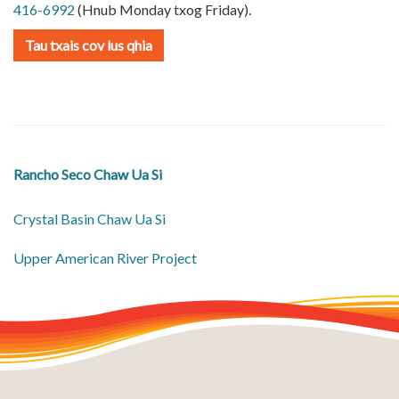
416-6992
(Hnub Monday txog Friday).
Tau txais cov lus qhia
Rancho Seco Chaw Ua Si
Crystal Basin Chaw Ua Si
​Upper American River Project