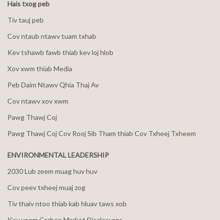
Hais txog peb
Tiv tauj peb
Cov ntaub ntawv tuam txhab
Kev tshawb fawb thiab kev loj hlob
Xov xwm thiab Media
Peb Daim Ntawv Qhia Thaj Av
Cov ntawv xov xwm
Pawg Thawj Coj
Pawg Thawj Coj Cov Rooj Sib Tham thiab Cov Txheej Txheem
ENVIRONMENTAL LEADERSHIP
2030 Lub zeem muag huv huv
Cov peev txheej muaj zog
Tiv thaiv ntoo thiab kab hluav taws xob
Kev yeem Carbon Market Disclosures