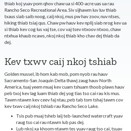
thiab koj yuav pom qhov chaw ua si 400-acre uas ua rau
Rancho Seco Recreational Area. Siv sijhawm luv luv thiab
txaus siab saib noog, caij nkoj, mus pw hav zoov, nuv ntses,
hiking thiab tsiaj qus. Chaw pw hauv kev nplij siab nrog kev ua
si thiab kev cog lus vaj tse, cov vaj tsev ntxoov ntxoo, chaw
ntxhua khaub ncaws, nkoj nkoj thiab kho chav dej thiab da
dej.
Kev txwv caij nkoj tshiab
Golden mussel, ib hom kab mob, pom nyob rau hauv
Sacramento-San Joaquin Delta thawj zaug hauv North
America, tuaj yeem muaj kev cuam tshuam thoob plaws hauv
peb txoj kev lag luam thiab dej yog tias tso cai rau kis mus.
Tawm ntawm kev ceev faj ntau, peb tab tom tshaj tawm cov
kev txwv caij nkoj tshiab rau Rancho Seco Lake.
Tsis pub muaj tsheb laij teb-launched watercraft yuav
raug tso cai rau ntawm lub pas dej.
Lub nkoj xa khoom ntawm tes yuav raug tso cai, tsuav