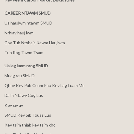
CAREER NTAWM SMUD
Ua haujlwm ntawm SMUD
Nrhiav hauj lwm
Cov Tub Ntxhais Kawm Haujlwm
Tub Rog Tawm Tsam
Ua lag luam nrog SMUD
Muag rau SMUD
Qhov Kev Pab Cuam Rau Kev Lag Luam Me
Daim Ntawv Cog Lus
Kev siv av
SMUD Kev Sib Txuas Lus
Kev tsim thiab kev tsim kho