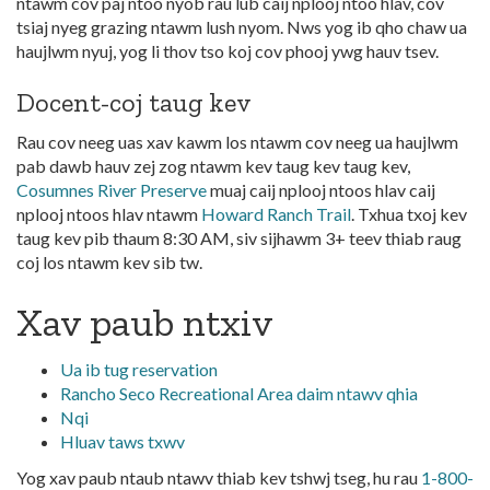
ntawm cov paj ntoo nyob rau lub caij nplooj ntoo hlav, cov
tsiaj nyeg grazing ntawm lush nyom. Nws yog ib qho chaw ua
haujlwm nyuj, yog li thov tso koj cov phooj ywg hauv tsev.
Docent-coj taug kev
Rau cov neeg uas xav kawm los ntawm cov neeg ua haujlwm
pab dawb hauv zej zog ntawm kev taug kev taug kev,
Cosumnes River Preserve
muaj caij nplooj ntoos hlav caij
nplooj ntoos hlav ntawm
Howard Ranch Trail
. Txhua txoj kev
taug kev pib thaum 8:30 AM, siv sijhawm 3+ teev thiab raug
coj los ntawm kev sib tw.
Xav paub ntxiv
Ua ib tug reservation
Rancho Seco Recreational Area daim ntawv qhia
Nqi
Hluav taws txwv
Yog xav paub ntaub ntawv thiab kev tshwj tseg, hu rau
1-800-