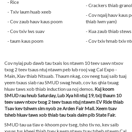
- Rice
- Crackers thiab grano
- Txiv laum huab xeeb
- Cov nqaij hauv kaus p
- Cov zaub hauv kaus poom
thiab lwm yam)
- Cov txiv lws suav
- Kua zaub thiab stews
- taum kaus poom
- Cov txiv hmab txiv n
Cov nyiaj pub dawb tau txais los ntawm 10 teev sawv ntxov
txog 2 teev tsaus ntuj ntawm peb lub rooj vag Cal Expo -
Main, Xiav thiab Ntsuab. Thaum nkag, cov neeg tuaj saib tuaj
yeem txaus siab rau SMUD swag hnab, cov lus qhia txuag
hluav taws xob thiab induction ua noj demos.
Kuj koom
SMUD rau hnub Saturday, Lub Xya hli ntuj 19, txij thaum 10
teev sawv ntxov txog 2 teev tsaus ntuj ntawm EV Ride thiab
Tsav kev tshwm sim nyob ze Arden Fair Mall. Xeem tsav
tsheb hluav taws xob thiab tau txais daim pib State Fair.
SMUD tau ua tiav e-khoom pov tseg, tsho tiv no, kev saib
xyuas tus kheej thiab tsev kawm ntawv tsav tsheb ntawm Cal