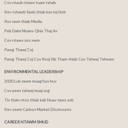
Cov ntaub ntawv tuam txhab
Kev tshawb fawb thiab kev loj hlob
Xov xwm thiab Media
Peb Daim Ntawv Qhia Thaj Av
Cov ntawv xov xwm
Pawg Thawj Coj
Pawg Thawj Coj Cov Rooj Sib Tham thiab Cov Txheej Txheem
ENVIRONMENTAL LEADERSHIP
2030 Lub zeem muag huv huv
Cov peev txheej muaj zog
Tiv thaiv ntoo thiab kab hluav taws xob
Kev yeem Carbon Market Disclosures
CAREER NTAWM SMUD