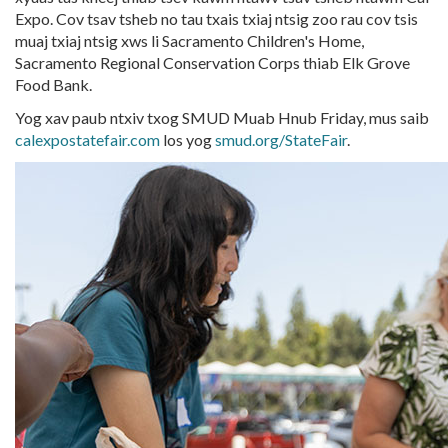
Expo. Cov tsav tsheb no tau txais txiaj ntsig zoo rau cov tsis
muaj txiaj ntsig xws li Sacramento Children's Home,
Sacramento Regional Conservation Corps thiab Elk Grove
Food Bank.
Yog xav paub ntxiv txog SMUD Muab Hnub Friday, mus saib
calexpostatefair.com
los yog
smud.org/StateFair
.