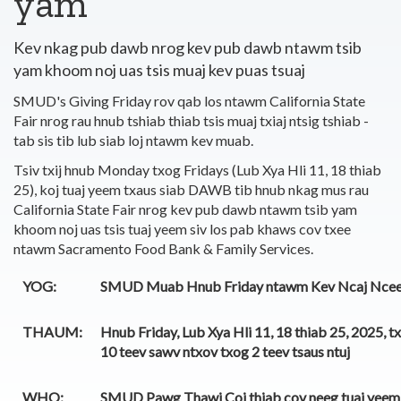
yam
Kev nkag pub dawb nrog kev pub dawb ntawm tsib
yam khoom noj uas tsis muaj kev puas tsuaj
SMUD's Giving Friday rov qab los ntawm California State
Fair nrog rau hnub tshiab thiab tsis muaj txiaj ntsig tshiab -
tab sis tib lub siab loj ntawm kev muab.
Tsiv txij hnub Monday txog Fridays (Lub Xya Hli 11, 18 thiab
25), koj tuaj yeem txaus siab DAWB tib hnub nkag mus rau
California State Fair nrog kev pub dawb ntawm tsib yam
khoom noj uas tsis tuaj yeem siv los pab khaws cov txee
ntawm Sacramento Food Bank & Family Services.
YOG:
SMUD Muab Hnub Friday ntawm Kev Ncaj Nce
THAUM:
Hnub Friday, Lub Xya Hli 11, 18 thiab 25, 2025, t
10 teev sawv ntxov txog 2 teev tsaus ntuj
WHO:
SMUD Pawg Thawj Coj thiab cov neeg tuaj yeem