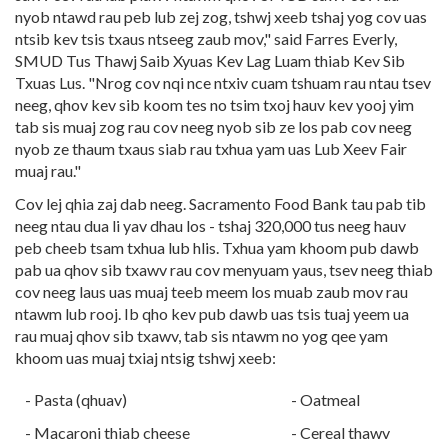
nyob ntawd rau peb lub zej zog, tshwj xeeb tshaj yog cov uas
ntsib kev tsis txaus ntseeg zaub mov," said Farres Everly,
SMUD Tus Thawj Saib Xyuas Kev Lag Luam thiab Kev Sib
Txuas Lus. "Nrog cov nqi nce ntxiv cuam tshuam rau ntau tsev
neeg, qhov kev sib koom tes no tsim txoj hauv kev yooj yim
tab sis muaj zog rau cov neeg nyob sib ze los pab cov neeg
nyob ze thaum txaus siab rau txhua yam uas Lub Xeev Fair
muaj rau."
Cov lej qhia zaj dab neeg. Sacramento Food Bank tau pab tib
neeg ntau dua li yav dhau los - tshaj 320,000 tus neeg hauv
peb cheeb tsam txhua lub hlis. Txhua yam khoom pub dawb
pab ua qhov sib txawv rau cov menyuam yaus, tsev neeg thiab
cov neeg laus uas muaj teeb meem los muab zaub mov rau
ntawm lub rooj. Ib qho kev pub dawb uas tsis tuaj yeem ua
rau muaj qhov sib txawv, tab sis ntawm no yog qee yam
khoom uas muaj txiaj ntsig tshwj xeeb:
- Pasta (qhuav)
- Oatmeal
- Macaroni thiab cheese
- Cereal thawv