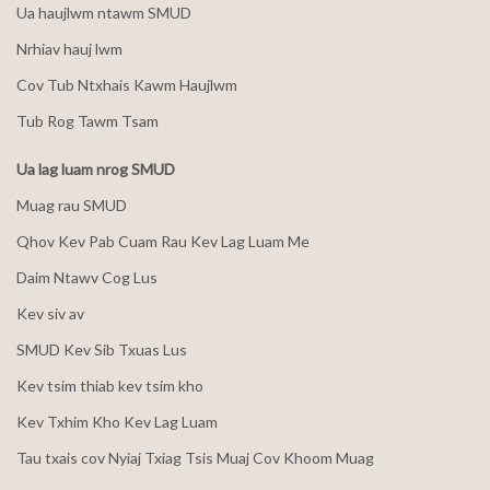
Ua haujlwm ntawm SMUD
Nrhiav hauj lwm
Cov Tub Ntxhais Kawm Haujlwm
Tub Rog Tawm Tsam
Ua lag luam nrog SMUD
Muag rau SMUD
Qhov Kev Pab Cuam Rau Kev Lag Luam Me
Daim Ntawv Cog Lus
Kev siv av
SMUD Kev Sib Txuas Lus
Kev tsim thiab kev tsim kho
Kev Txhim Kho Kev Lag Luam
Tau txais cov Nyiaj Txiag Tsis Muaj Cov Khoom Muag