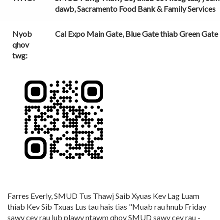
dawb, Sacramento Food Bank & Family Services
Nyob
Cal Expo Main Gate, Blue Gate thiab Green Gate
qhov
twg:
Farres Everly, SMUD Tus Thawj Saib Xyuas Kev Lag Luam
thiab Kev Sib Txuas Lus tau hais tias "Muab rau hnub Friday
sawv cev rau lub plawv ntawm qhov SMUD sawv cev rau -