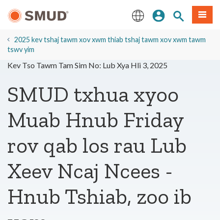
Hla
Kos Npe
Nrhiav qhov
Ntawv
mus
rau
English
Cov
2025 kev tshaj tawm xov xwm thiab tshaj tawm xov xwm tawm
Ntsiab
tswv yim
Lus
Kev Tso Tawm Tam Sim No: Lub Xya Hli 3, 2025
Tseem
Ceeb
SMUD txhua xyoo
Muab Hnub Friday
rov qab los rau Lub
Xeev Ncaj Ncees -
Hnub Tshiab, zoo ib