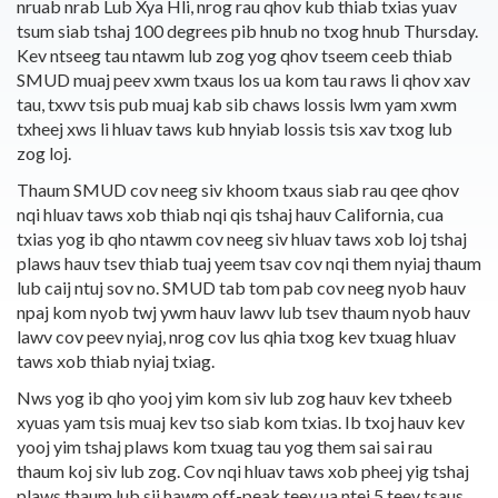
nruab nrab Lub Xya Hli, nrog rau qhov kub thiab txias yuav
tsum siab tshaj 100 degrees pib hnub no txog hnub Thursday.
Kev ntseeg tau ntawm lub zog yog qhov tseem ceeb thiab
SMUD muaj peev xwm txaus los ua kom tau raws li qhov xav
tau, txwv tsis pub muaj kab sib chaws lossis lwm yam xwm
txheej xws li hluav taws kub hnyiab lossis tsis xav txog lub
zog loj.
Thaum SMUD cov neeg siv khoom txaus siab rau qee qhov
nqi hluav taws xob thiab nqi qis tshaj hauv California, cua
txias yog ib qho ntawm cov neeg siv hluav taws xob loj tshaj
plaws hauv tsev thiab tuaj yeem tsav cov nqi them nyiaj thaum
lub caij ntuj sov no. SMUD tab tom pab cov neeg nyob hauv
npaj kom nyob twj ywm hauv lawv lub tsev thaum nyob hauv
lawv cov peev nyiaj, nrog cov lus qhia txog kev txuag hluav
taws xob thiab nyiaj txiag.
Nws yog ib qho yooj yim kom siv lub zog hauv kev txheeb
xyuas yam tsis muaj kev tso siab kom txias. Ib txoj hauv kev
yooj yim tshaj plaws kom txuag tau yog them sai sai rau
thaum koj siv lub zog. Cov nqi hluav taws xob pheej yig tshaj
plaws thaum lub sij hawm off-peak teev ua ntej 5 teev tsaus