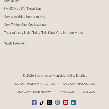
Kev siv av
SMUD Kev Sib Txuas Lus
Kev tsim thiab kev tsim kho
Kev Txhim Kho Kev Lag Luam
Tau txais cov Nyiaj Txiag Tsis Muaj Cov Khoom Muag
Muab tswv yim
©
2026 Sacramento Municipal Utility District
TXOJ CAI TSWJFWM NTIAG TUG
COV CAI THIAB COV CAI
ADA COV NTAUB NTAWV
TXHAIS LUS
SIAB ZOO
Facebook
Tiktok
twitter
Instagram
youtube
LinkedIn