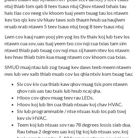
ntuj thiab tom qab 8 teev tsaus ntuj Qhov ntawd txhais tau
hais tias cov neeg siv khoom tuaj yeem txuag tau los ntawm
kev txo qis kev siv hluav taws xob thaum hnub ua haujlwm
nruab nrab ntawm 5 teev tsaus ntuj txog 8 teev tsaus ntuj
Lwm cov kauj ruam yooj yim yog los tiv thaiv koj lub tsev los
ntawm cua sov, uas tuaj yeem txo cov nqi cua txias tam sim
ntawd thiab pab txuag cov nqi mus sij hawm ntev los ntawm
kev hnav thiab tsim kua muag ntawm cov khoom cua txias.
SMUD muaj ntau lub zog txuag kev daws teeb meem ntawm
nws lub vev xaib thiab muab cov lus qhia ntxiv kom txuag tau:
Siv cov kiv cua thiab kaw qhov muag tsis pom ntawm
qhov rais uas tau txais lub hnub ncaj qha.
Hloov cov qhov muag teev rau LEDs.
Hloov koj lub lim cua thiab ntxuav koj chav HVAC.
Siv lub programmable / ntse ntsuas kub los pab tswj
kev siv HVAC.
Teem koj lub ntsuas sov rau 78 degrees lossis siab dua.
Rau txhua 2 degrees uas koj tig koj lub ntsuas sov, koj