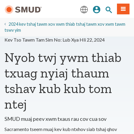
Hla
Kos Npe
Nrhiav qhov
Ntawv
mus
rau
English
Cov
2024 kev tshaj tawm xov xwm thiab tshaj tawm xov xwm tawm
Ntsiab
tswv yim
Lus
Kev Tso Tawm Tam Sim No: Lub Xya Hli 22, 2024
Tseem
Ceeb
Nyob twj ywm thiab
txuag nyiaj thaum
tshav kub kub tom
ntej
SMUD muaj peev xwm txaus rau cov cua sov
Sacramento tseem muaj kev kub ntxhov siab tshaj qhov