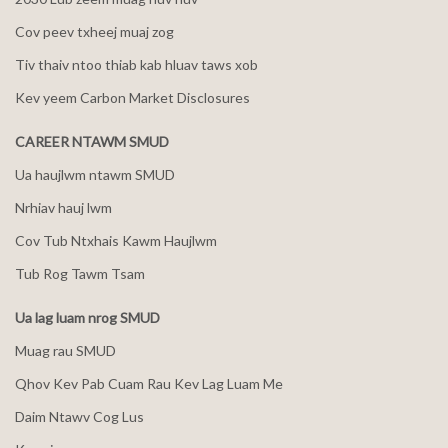
Cov peev txheej muaj zog
Tiv thaiv ntoo thiab kab hluav taws xob
Kev yeem Carbon Market Disclosures
CAREER NTAWM SMUD
Ua haujlwm ntawm SMUD
Nrhiav hauj lwm
Cov Tub Ntxhais Kawm Haujlwm
Tub Rog Tawm Tsam
Ua lag luam nrog SMUD
Muag rau SMUD
Qhov Kev Pab Cuam Rau Kev Lag Luam Me
Daim Ntawv Cog Lus