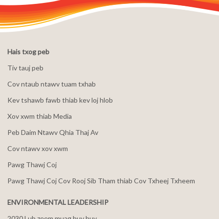
Hais txog peb
Tiv tauj peb
Cov ntaub ntawv tuam txhab
Kev tshawb fawb thiab kev loj hlob
Xov xwm thiab Media
Peb Daim Ntawv Qhia Thaj Av
Cov ntawv xov xwm
Pawg Thawj Coj
Pawg Thawj Coj Cov Rooj Sib Tham thiab Cov Txheej Txheem
ENVIRONMENTAL LEADERSHIP
2030 Lub zeem muag huv huv