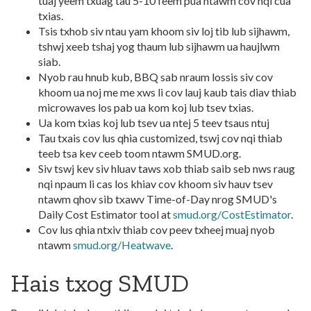
tuaj yeem txuag tau 5-10 feem pua ntawm cov nqi cua
txias.
Tsis txhob siv ntau yam khoom siv loj tib lub sijhawm,
tshwj xeeb tshaj yog thaum lub sijhawm ua haujlwm
siab.
Nyob rau hnub kub, BBQ sab nraum lossis siv cov
khoom ua noj me me xws li cov lauj kaub tais diav thiab
microwaves los pab ua kom koj lub tsev txias.
Ua kom txias koj lub tsev ua ntej 5 teev tsaus ntuj
Tau txais cov lus qhia customized, tswj cov nqi thiab
teeb tsa kev ceeb toom ntawm
SMUD.org.
Siv tswj kev siv hluav taws xob thiab saib seb nws raug
nqi npaum li cas los khiav cov khoom siv hauv tsev
ntawm qhov sib txawv Time-of-Day nrog SMUD's
Daily Cost Estimator tool at
smud.org/CostEstimator
.
Cov lus qhia ntxiv thiab cov peev txheej muaj nyob
ntawm
smud.org/Heatwave
.
Hais txog SMUD