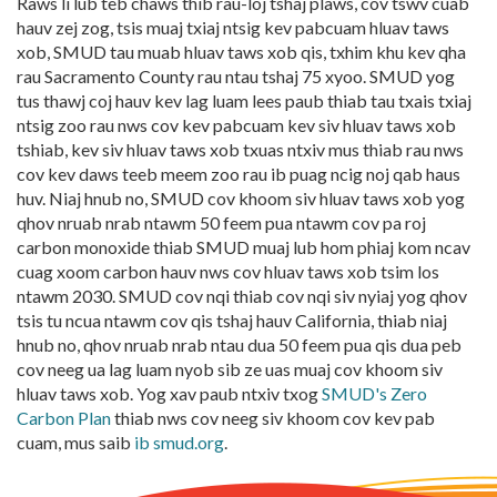
Raws li lub teb chaws thib rau-loj tshaj plaws, cov tswv cuab
hauv zej zog, tsis muaj txiaj ntsig kev pabcuam hluav taws
xob, SMUD tau muab hluav taws xob qis, txhim khu kev qha
rau Sacramento County rau ntau tshaj 75 xyoo. SMUD yog
tus thawj coj hauv kev lag luam lees paub thiab tau txais txiaj
ntsig zoo rau nws cov kev pabcuam kev siv hluav taws xob
tshiab, kev siv hluav taws xob txuas ntxiv mus thiab rau nws
cov kev daws teeb meem zoo rau ib puag ncig noj qab haus
huv. Niaj hnub no, SMUD cov khoom siv hluav taws xob yog
qhov nruab nrab ntawm 50 feem pua ntawm cov pa roj
carbon monoxide thiab SMUD muaj lub hom phiaj kom ncav
cuag xoom carbon hauv nws cov hluav taws xob tsim los
ntawm 2030. SMUD cov nqi thiab cov nqi siv nyiaj yog qhov
tsis tu ncua ntawm cov qis tshaj hauv California, thiab niaj
hnub no, qhov nruab nrab ntau dua 50 feem pua qis dua peb
cov neeg ua lag luam nyob sib ze uas muaj cov khoom siv
hluav taws xob. Yog xav paub ntxiv txog
SMUD's Zero
Carbon Plan
thiab nws cov neeg siv khoom cov kev pab
cuam, mus saib
ib smud.org
.