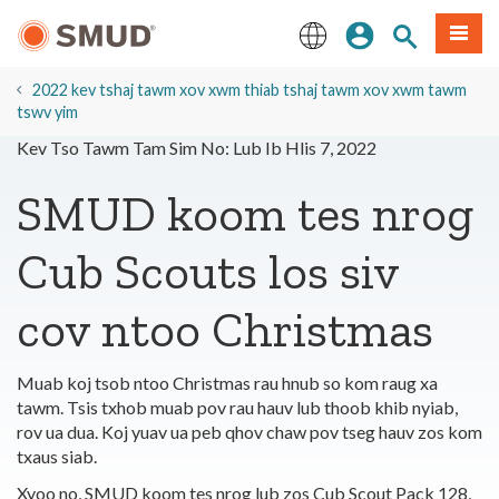
Hla
Kos Npe
Nrhiav qhov
Ntawv
mus
rau
English
Cov
2022 kev tshaj tawm xov xwm thiab tshaj tawm xov xwm tawm
Ntsiab
tswv yim
Lus
Kev Tso Tawm Tam Sim No: Lub Ib Hlis 7, 2022
Tseem
Ceeb
SMUD koom tes nrog
Cub Scouts los siv
cov ntoo Christmas
Muab koj tsob ntoo Christmas rau hnub so kom raug xa
tawm. Tsis txhob muab pov rau hauv lub thoob khib nyiab,
rov ua dua. Koj yuav ua peb qhov chaw pov tseg hauv zos kom
txaus siab.
Xyoo no, SMUD koom tes nrog lub zos Cub Scout Pack 128,