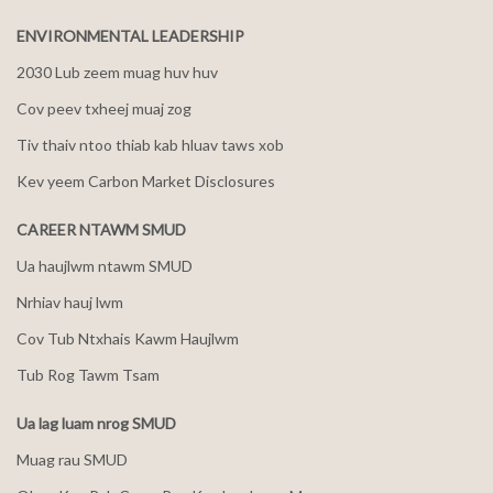
ENVIRONMENTAL LEADERSHIP
2030 Lub zeem muag huv huv
Cov peev txheej muaj zog
Tiv thaiv ntoo thiab kab hluav taws xob
Kev yeem Carbon Market Disclosures
CAREER NTAWM SMUD
Ua haujlwm ntawm SMUD
Nrhiav hauj lwm
Cov Tub Ntxhais Kawm Haujlwm
Tub Rog Tawm Tsam
Ua lag luam nrog SMUD
Muag rau SMUD