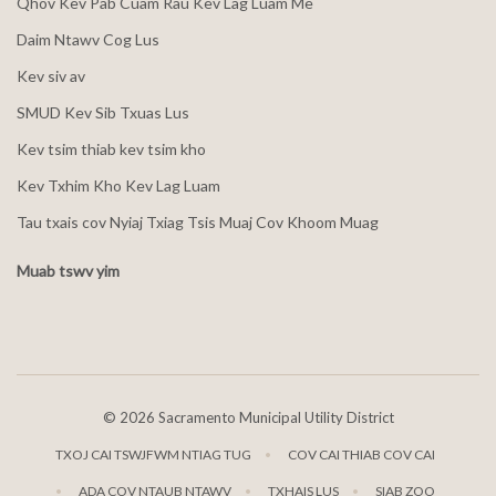
Qhov Kev Pab Cuam Rau Kev Lag Luam Me
Daim Ntawv Cog Lus
Kev siv av
SMUD Kev Sib Txuas Lus
Kev tsim thiab kev tsim kho
Kev Txhim Kho Kev Lag Luam
Tau txais cov Nyiaj Txiag Tsis Muaj Cov Khoom Muag
Muab tswv yim
©
2026 Sacramento Municipal Utility District
TXOJ CAI TSWJFWM NTIAG TUG
COV CAI THIAB COV CAI
ADA COV NTAUB NTAWV
TXHAIS LUS
SIAB ZOO