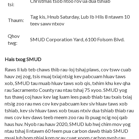
Christmas tsob ntoo rov ua dua tshiab
tsi:
Tag kis, Hnub Saturday, Lub Ib Hlis 8 ntawm 10
Thaum:
teev sawv ntxov
Qhov
SMUD Corporation Yard, 6100 Folsom Blvd.
twg:
Hais txog SMUD
Raws li lub teb chaws thib rau-loj tshaj plaws, cov tswv cuab
hauv zej zog, tsis muaj txiaj ntsig kev pabcuam hluav taws
xob, SMUD tau muab hluav taws xob qis, txhim khu kev qha
rau Sacramento County rau ntau tshaj 75 xyoo. SMUD yog
tus thawj coj hauv kev lag luam lees paub thiab tau txais txiaj
ntsig zoo rau nws cov kev pabcuam kev siv hluav taws xob
tshiab, kev siv hluav taws xob txuas ntxiv dua tshiab thiab rau
nws cov kev daws teeb meem zoo rau ib puag ncig noj qab
haus huv. Nyob rau hauv 2020, SMUD lub hwj chim mov yog
ntau tshaj li ntawm 60 feem pua carbon dawb thiab SMUD
muaj lub hom phiaj kom ncav cuag xoom carbon nyob rau