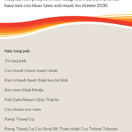
hauv nws cov hluav taws xob muab los ntawm 2030.
Hais txog peb
Tiv tauj peb
Cov ntaub ntawv tuam txhab
Kev tshawb fawb thiab kev loj hlob
Xov xwm thiab Media
Peb Daim Ntawv Qhia Thaj Av
Cov ntawv xov xwm
Pawg Thawj Coj
Pawg Thawj Coj Cov Rooj Sib Tham thiab Cov Txheej Txheem