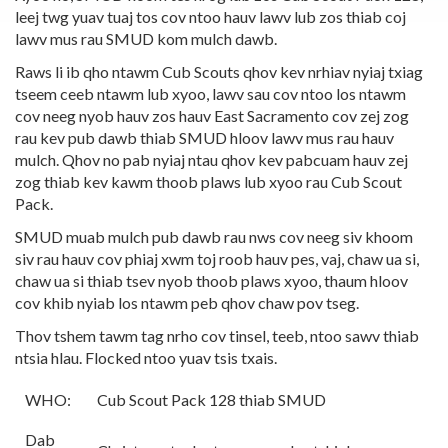
leej twg yuav tuaj tos cov ntoo hauv lawv lub zos thiab coj
lawv mus rau SMUD kom mulch dawb.
Raws li ib qho ntawm Cub Scouts qhov kev nrhiav nyiaj txiag
tseem ceeb ntawm lub xyoo, lawv sau cov ntoo los ntawm
cov neeg nyob hauv zos hauv East Sacramento cov zej zog
rau kev pub dawb thiab SMUD hloov lawv mus rau hauv
mulch. Qhov no pab nyiaj ntau qhov kev pabcuam hauv zej
zog thiab kev kawm thoob plaws lub xyoo rau Cub Scout
Pack.
SMUD muab mulch pub dawb rau nws cov neeg siv khoom
siv rau hauv cov phiaj xwm toj roob hauv pes, vaj, chaw ua si,
chaw ua si thiab tsev nyob thoob plaws xyoo, thaum hloov
cov khib nyiab los ntawm peb qhov chaw pov tseg.
Thov tshem tawm tag nrho cov tinsel, teeb, ntoo sawv thiab
ntsia hlau. Flocked ntoo yuav tsis txais.
WHO:
Cub Scout Pack 128 thiab SMUD
Dab