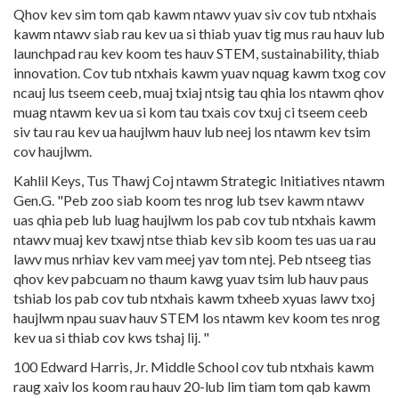
Qhov kev sim tom qab kawm ntawv yuav siv cov tub ntxhais
kawm ntawv siab rau kev ua si thiab yuav tig mus rau hauv lub
launchpad rau kev koom tes hauv STEM, sustainability, thiab
innovation. Cov tub ntxhais kawm yuav nquag kawm txog cov
ncauj lus tseem ceeb, muaj txiaj ntsig tau qhia los ntawm qhov
muag ntawm kev ua si kom tau txais cov txuj ci tseem ceeb
siv tau rau kev ua haujlwm hauv lub neej los ntawm kev tsim
cov haujlwm.
Kahlil Keys, Tus Thawj Coj ntawm Strategic Initiatives ntawm
Gen.G. "Peb zoo siab koom tes nrog lub tsev kawm ntawv
uas qhia peb lub luag haujlwm los pab cov tub ntxhais kawm
ntawv muaj kev txawj ntse thiab kev sib koom tes uas ua rau
lawv mus nrhiav kev vam meej yav tom ntej. Peb ntseeg tias
qhov kev pabcuam no thaum kawg yuav tsim lub hauv paus
tshiab los pab cov tub ntxhais kawm txheeb xyuas lawv txoj
haujlwm npau suav hauv STEM los ntawm kev koom tes nrog
kev ua si thiab cov kws tshaj lij. "
100 Edward Harris, Jr. Middle School cov tub ntxhais kawm
raug xaiv los koom rau hauv 20-lub lim tiam tom qab kawm