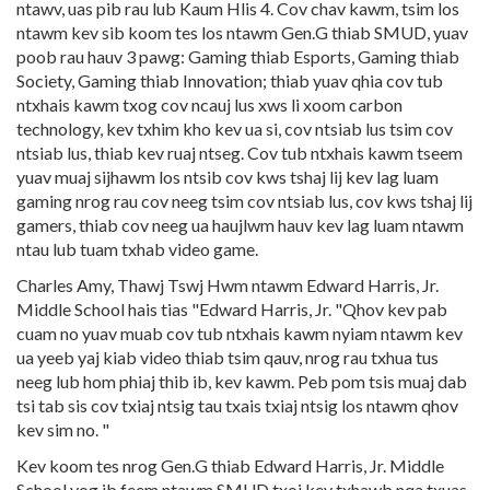
ntawv, uas pib rau lub Kaum Hlis 4. Cov chav kawm, tsim los
ntawm kev sib koom tes los ntawm Gen.G thiab SMUD, yuav
poob rau hauv 3 pawg: Gaming thiab Esports, Gaming thiab
Society, Gaming thiab Innovation; thiab yuav qhia
cov tub
ntxhais kawm txog cov ncauj lus xws li xoom carbon
technology, kev txhim kho kev ua si, cov ntsiab lus tsim cov
ntsiab lus, thiab kev ruaj ntseg. Cov tub ntxhais kawm tseem
yuav muaj sijhawm los ntsib cov kws tshaj lij kev lag luam
gaming nrog rau cov neeg tsim cov ntsiab lus, cov kws tshaj lij
gamers, thiab cov neeg ua haujlwm hauv kev lag luam ntawm
ntau lub tuam txhab video game.
Charles Amy, Thawj Tswj Hwm ntawm Edward Harris, Jr.
Middle School hais tias "Edward Harris, Jr. "Qhov kev pab
cuam no yuav muab cov tub ntxhais kawm nyiam ntawm kev
ua yeeb yaj kiab video thiab tsim qauv, nrog rau txhua tus
neeg lub hom phiaj thib ib, kev kawm. Peb pom tsis muaj dab
tsi tab sis cov txiaj ntsig tau txais txiaj ntsig los ntawm qhov
kev sim no. "
Kev koom tes nrog Gen.G thiab Edward Harris, Jr. Middle
School yog ib feem ntawm SMUD txoj kev txhawb nqa txuas