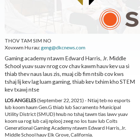
THOV TAM SIM NO
Xovxwm Hu rau:
geng@dkcnews.com
Gaming academy ntawm Edward Harris, Jr. Middle
School yuav suav nrog cov chav kawm hauv kev ua si
thiab thev naus laus zis, muaj cib fim ntsib cov kws
tshaj lij kev lag luam gaming, thiab kev txhim kho STEM
kev txawj ntse
LOS ANGELES
(September 22, 2021)
-
Ntiaj teb no esports
lub koom haum Gen.G thiab lub Sacramento Municipal
Utility District (SMUD) hnub no tshaj tawm tias lawv yuav
koom ua rog lub caij nplooj zeeg no los tuav lub Colts
Generational Gaming Academy ntawm Edward Harris, Jr.
Middle School hauv Elk Grove, California.