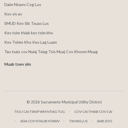
Daim Ntawv Cog Lus
Kev siv av
SMUD Kev Sib Txuas Lus
Kev tsim thiab kev tsim kho
Kev Txhim Kho Kev Lag Luam
Tau txais cov Nyiaj Txiag Tsis Muaj Cov Khoom Muag
Muab tswv yim
©
2026 Sacramento Municipal Utility District
TXOJ CAI TSWJFWM NTIAG TUG
COV CAI THIAB COV CAI
ADA COV NTAUB NTAWV
TXHAIS LUS
SIAB ZOO