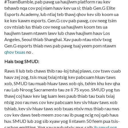
#TeamBumble, pab pawg ua haujlwm platform rau kev
txhawb nqa cov poj niam hauv kev ua si; thiab Gen.G Elite
Esports Academy, lub ntiaj teb thawj qhov kev sib koom ua
ke kev kawm esports. Gen.G cov pab pawg, cov neeg tsim
cov ntsiab lus thiab cov neeg ua haujlwm koom tes ua
haujlwm tawm ntawm lawv lub chaw haujlwm hauv Los
Angeles, Seoul thiab Shanghai. Xav paub ntau ntxiv txog
Gen.G esports thiab nws pab pawg tuaj yeem pom ntawm
qhov txuas
no .
Hais txog SMUD:
Raws li lub teb chaws thib rau-loj tshaj plaws, cov tswv cuab
hauv zej zog, tsis muaj txiaj ntsig kev pabcuam hluav taws
xob, SMUD tau muab hluav taws xob qis, txhim khu kev qha
rau Lub Nroog Sacramento tau ze li 75 xyoo. SMUD yog tus
thawj coj hauv kev lag luam lees paub thiab tau txais txiaj
ntsig zoo rau nws cov kev pabcuam kev siv hluav taws xob
tshiab, kev siv hluav taws xob txuas ntxiv mus thiab rau nws
cov kev daws teeb meem zoo rau ib puag ncig noj qab haus
huv. SMUD lub zog sib xyaw yog li ntawm 50 feem pua tsis-
carbon emitting. Yog xav paub ntxiv, mus saib
ib smud.org
.