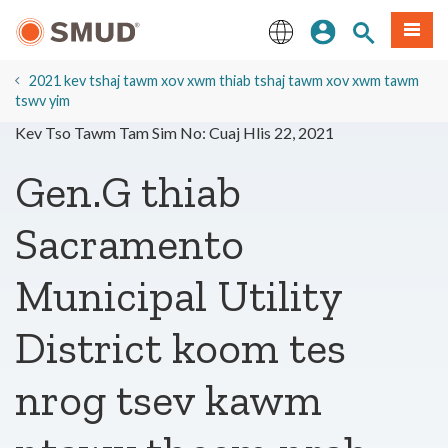
Hla
Kos Npe
Nrhiav qhov
Ntawv
mus
rau
English
Cov
2021 kev tshaj tawm xov xwm thiab tshaj tawm xov xwm tawm
Ntsiab
tswv yim
Lus
Kev Tso Tawm Tam Sim No: Cuaj Hlis 22, 2021
Tseem
Ceeb
Gen.G thiab
Sacramento
Municipal Utility
District koom tes
nrog tsev kawm