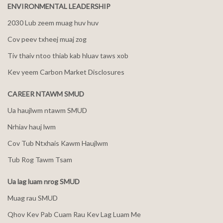
ENVIRONMENTAL LEADERSHIP
2030 Lub zeem muag huv huv
Cov peev txheej muaj zog
Tiv thaiv ntoo thiab kab hluav taws xob
Kev yeem Carbon Market Disclosures
CAREER NTAWM SMUD
Ua haujlwm ntawm SMUD
Nrhiav hauj lwm
Cov Tub Ntxhais Kawm Haujlwm
Tub Rog Tawm Tsam
Ua lag luam nrog SMUD
Muag rau SMUD
Qhov Kev Pab Cuam Rau Kev Lag Luam Me