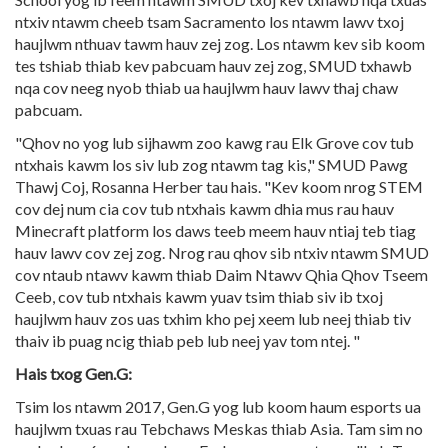
ntxiv ntawm cheeb tsam Sacramento los ntawm lawv txoj
haujlwm nthuav tawm hauv zej zog. Los ntawm kev sib koom
tes tshiab thiab kev pabcuam hauv zej zog, SMUD txhawb
nqa cov neeg nyob thiab ua haujlwm hauv lawv thaj chaw
pabcuam.
"Qhov no yog lub sijhawm zoo kawg rau Elk Grove cov tub
ntxhais kawm los siv lub zog ntawm tag kis," SMUD Pawg
Thawj Coj, Rosanna Herber tau hais. "Kev koom nrog STEM
cov dej num cia cov tub ntxhais kawm dhia mus rau hauv
Minecraft platform los daws teeb meem hauv ntiaj teb tiag
hauv lawv cov zej zog. Nrog rau qhov sib ntxiv ntawm SMUD
cov ntaub ntawv kawm thiab Daim Ntawv Qhia Qhov Tseem
Ceeb, cov tub ntxhais kawm yuav tsim thiab siv ib txoj
haujlwm hauv zos uas txhim kho pej xeem lub neej thiab tiv
thaiv ib puag ncig thiab peb lub neej yav tom ntej. "
Hais txog Gen.G:
Tsim los ntawm 2017, Gen.G yog lub koom haum esports ua
haujlwm txuas rau Tebchaws Meskas thiab Asia. Tam sim no