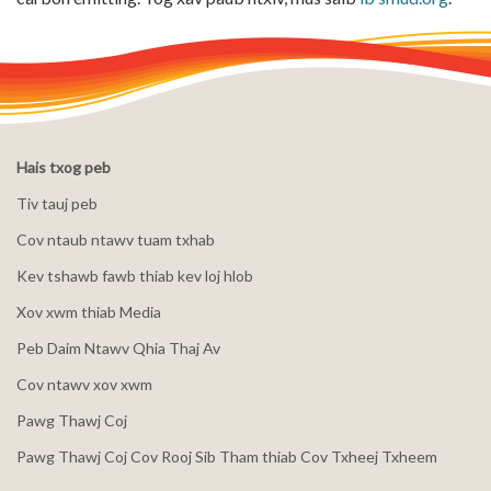
Hais txog peb
Tiv tauj peb
Cov ntaub ntawv tuam txhab
Kev tshawb fawb thiab kev loj hlob
Xov xwm thiab Media
Peb Daim Ntawv Qhia Thaj Av
Cov ntawv xov xwm
Pawg Thawj Coj
Pawg Thawj Coj Cov Rooj Sib Tham thiab Cov Txheej Txheem