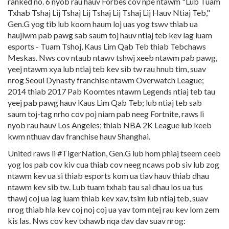
ranked no. 6 nyob rau hauv Forbes cov npe ntawm "Lub Tuam
Txhab Tshaj Lij Tshaj Lij Tshaj Lij Tshaj Lij Hauv Ntiaj Teb,"
Gen.G yog tib lub koom haum loj uas yog tswv thiab ua
haujlwm pab pawg sab saum toj hauv ntiaj teb kev lag luam
esports - Tuam Tshoj, Kaus Lim Qab Teb thiab Tebchaws
Meskas. Nws cov ntaub ntawv tshwj xeeb ntawm pab pawg,
yeej ntawm xya lub ntiaj teb kev sib tw rau hnub tim, suav
nrog Seoul Dynasty franchise ntawm Overwatch League;
2014 thiab 2017 Pab Koomtes ntawm Legends ntiaj teb tau
yeej pab pawg hauv Kaus Lim Qab Teb; lub ntiaj teb sab
saum toj-tag nrho cov poj niam pab neeg Fortnite, raws li
nyob rau hauv Los Angeles; thiab NBA 2K League lub keeb
kwm nthuav dav franchise hauv Shanghai.
United raws li #TigerNation, Gen.G lub hom phiaj tseem ceeb
yog los pab cov kiv cua thiab cov neeg ncaws pob siv lub zog
ntawm kev ua si thiab esports kom ua tiav hauv thiab dhau
ntawm kev sib tw. Lub tuam txhab tau sai dhau los ua tus
thawj coj ua lag luam thiab kev xav, tsim lub ntiaj teb, suav
nrog thiab hla kev coj noj coj ua yav tom ntej rau kev lom zem
kis las. Nws cov kev txhawb nqa dav dav suav nrog: