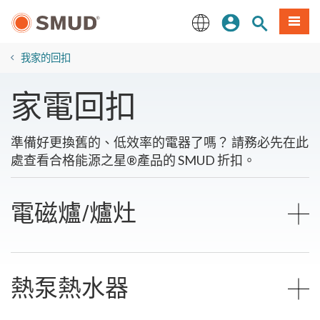
跳
登入
站內搜尋
選單
至
主
English
要
我家的回扣
內
容
家電回扣
準備好更換舊的、低效率的電器了嗎？ 請務必先在此
處查看合格能源之星®產品的 SMUD 折扣。
電磁爐/爐灶
熱泵熱水器