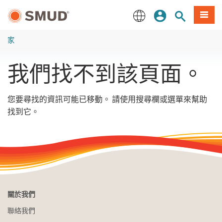
跳
登入
站內搜尋
選單
至
主
English
要
家
內
容
我們找不到該頁面。
您要尋找的資訊可能已移動。 請使用搜尋欄或選單來幫助
找到它。
關於我們
聯絡我們