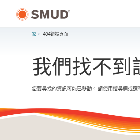
跳
至
主
要
內
家
404錯誤頁面
容
我們找不到
您要尋找的資訊可能已移動。 請使用搜尋欄或選