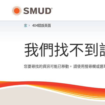
跳
至
主
要
內
家
404錯誤頁面
容
我們找不到
您要尋找的資訊可能已移動。 請使用搜尋欄或選