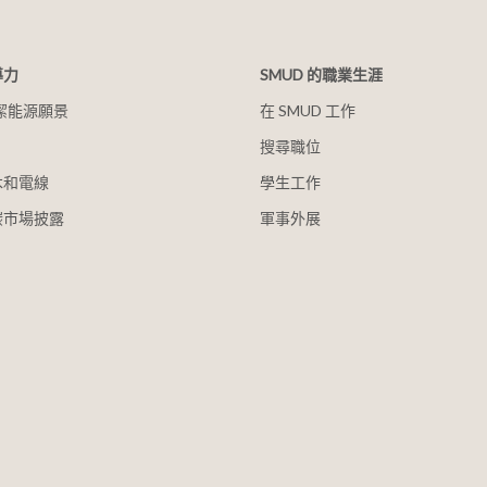
導力
SMUD 的職業生涯
清潔能源願景
在 SMUD 工作
搜尋職位
木和電線
學生工作
碳市場披露
軍事外展