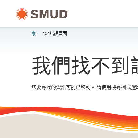
跳
至
主
要
內
家
404錯誤頁面
容
我們找不到
您要尋找的資訊可能已移動。 請使用搜尋欄或選