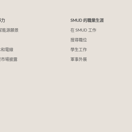
導力
SMUD 的職業生涯
清潔能源願景
在 SMUD 工作
搜尋職位
木和電線
學生工作
碳市場披露
軍事外展