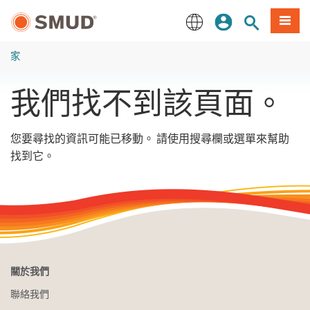
跳
登入
站內搜尋
選單
至
主
English
要
家
內
容
我們找不到該頁面。
您要尋找的資訊可能已移動。 請使用搜尋欄或選單來幫助
找到它。
關於我們
聯絡我們