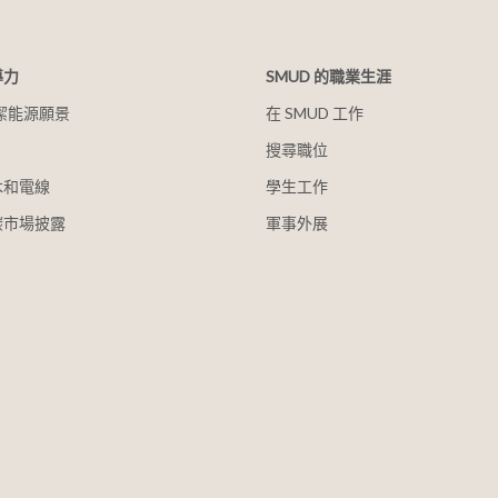
導力
SMUD 的職業生涯
清潔能源願景
在 SMUD 工作
搜尋職位
木和電線
學生工作
碳市場披露
軍事外展