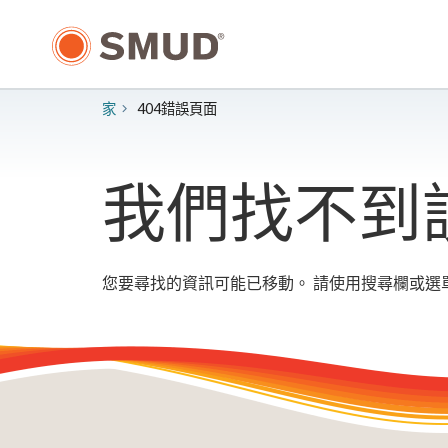
跳
至
主
要
內
家
404錯誤頁面
容
我們找不到
您要尋找的資訊可能已移動。 請使用搜尋欄或選