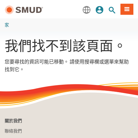
跳
登入
站內搜尋
選單
至
主
English
要
家
內
容
我們找不到該頁面。
您要尋找的資訊可能已移動。 請使用搜尋欄或選單來幫助
找到它。
關於我們
聯絡我們