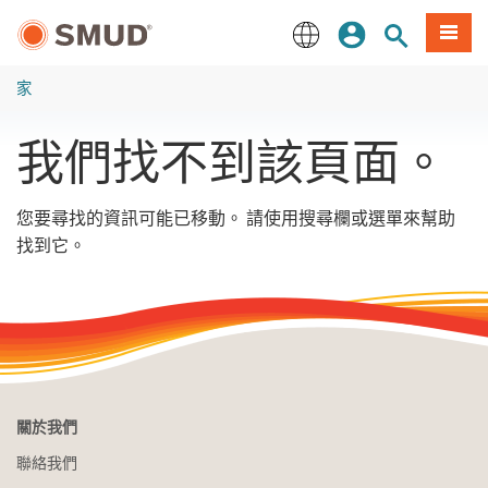
跳
登入
站內搜尋
選單
至
主
English
要
家
內
容
我們找不到該頁面。
您要尋找的資訊可能已移動。 請使用搜尋欄或選單來幫助
找到它。
關於我們
聯絡我們