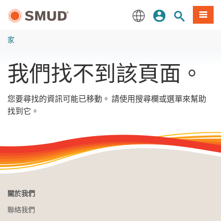
跳
登入
站內搜尋
選單
至
主
English
要
家
內
容
我們找不到該頁面。
您要尋找的資訊可能已移動。 請使用搜尋欄或選單來幫助
找到它。
關於我們
聯絡我們