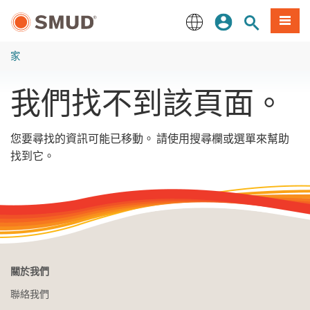
跳
登入
站內搜尋
選單
至
主
English
要
家
內
容
我們找不到該頁面。
您要尋找的資訊可能已移動。 請使用搜尋欄或選單來幫助
找到它。
關於我們
聯絡我們