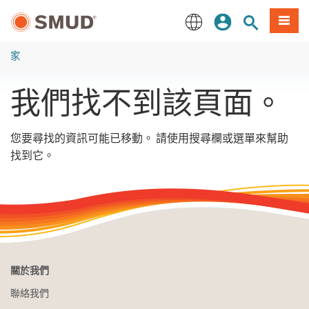
跳
登入
站內搜尋
選單
至
主
English
要
家
內
容
我們找不到該頁面。
您要尋找的資訊可能已移動。 請使用搜尋欄或選單來幫助
找到它。
關於我們
聯絡我們