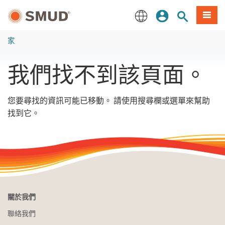
跳
登入
站內搜尋
選單
至
主
English
要
家
內
容
我們找不到該頁面。
您要尋找的資訊可能已移動。 請使用搜尋欄或選單來幫助
找到它。
關於我們
聯絡我們