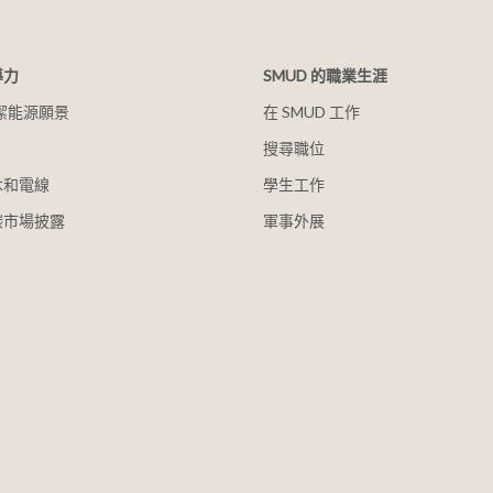
導力
SMUD 的職業生涯
清潔能源願景
在 SMUD 工作
搜尋職位
木和電線
學生工作
碳市場披露
軍事外展