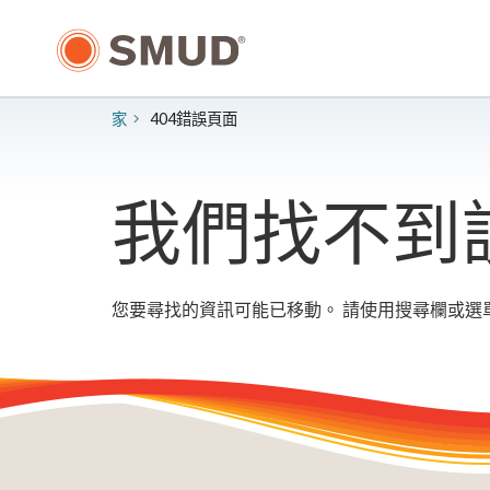
跳
至
主
要
內
家
404錯誤頁面
容
我們找不到
您要尋找的資訊可能已移動。 請使用搜尋欄或選