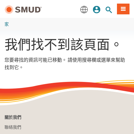
跳
登入
站內搜尋
選單
至
主
English
要
家
內
容
我們找不到該頁面。
您要尋找的資訊可能已移動。 請使用搜尋欄或選單來幫助
找到它。
關於我們
聯絡我們