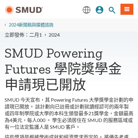
跳
登入
站內搜尋
選單
至
主
English
要
2024新聞稿與媒體諮詢
內
立即發佈：二月1 ， 2024
容
SMUD Powering
Futures 學院獎學金
申請現已開放
SMUD 今天宣布，其 Powering Futures 大學獎學金計劃的申
請現已開放。 該計劃向已註冊或計劃就讀經認可的兩年製
或四年制學院或大學的本科生頒發最多21獎學金，金額最高
為4美元，每人000 。 學生必須居住在 SMUD 的服務區域或
有一位法定監護人是 SMUD 客戶。
這些獎項是根據學術成就和經濟需求而定的。 將優先考慮