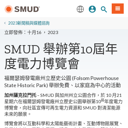
跳
登入
站內搜尋
選單
至
主
English
要
2023新聞稿與媒體諮詢
內
立即發佈：十月16 ， 2023
容
SMUD 舉辦第10屆年
度電力博覽會
福爾瑟姆發電廠州立歷史公園 (Folsom Powerhouse
State Historic Park) 舉辦免費、以家庭為中心的活動
加州薩克拉門托
–
SMUD 與加州州立公園合作，於 10 月21
屆
星期六在福爾瑟姆發電廠州立歷史公園舉辦第10
年度電力
博覽會，向社區宣傳可再生電力資源和 SMUD 對清潔能源
未來的願景。
博覽會將以互動科學和太陽能藝術計畫、互動博物館展覽、