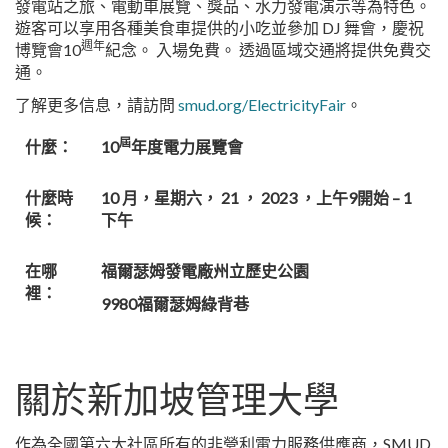
發電站之旅、電動車展覽、獎品、水力發電演示等為特色。
遊客可以享用各種美食車提供的小吃並參加 DJ 舞會，慶祝
週年
博覽會10
紀念。 入場免費。 透過區域交通將提供免費交
通。
了解更多信息，請訪問
smud.org/ElectricityFair
。
屆
什麼：
10
年度電力展覽會
什麼時
10 月，星期六， 21 ， 2023 ，上午9開始 – 1
候：
下午
在哪
福爾瑟姆發電廠州立歷史公園
裡：
9980福爾瑟姆綠背巷
關於新加坡管理大學
作為全國第六大社區所有的非營利電力服務供應商，SMUD