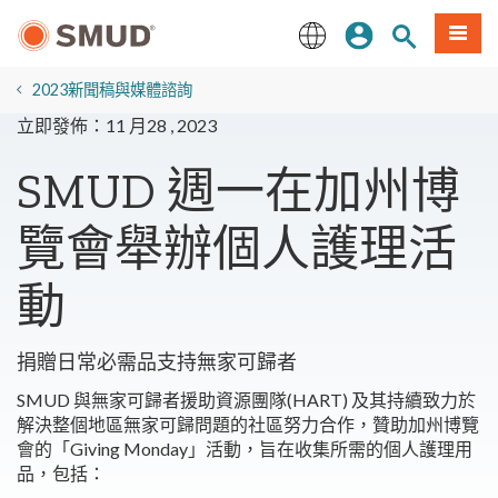
跳
登入
站內搜尋
選單
至
主
English
要
2023新聞稿與媒體諮詢
內
立即發佈：11 月28 , 2023
容
SMUD 週一在加州博
覽會舉辦個人護理活
動
捐贈日常必需品支持無家可歸者
SMUD 與無家可歸者援助資源團隊(HART) 及其持續致力於
解決整個地區無家可歸問題的社區努力合作，贊助加州博覽
會的「Giving Monday」活動，旨在收集所需的個人護理用
品，包括：