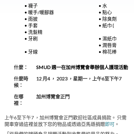
• 襪子
• 水
• 暖手/暖腳器
• 點心
• 雨披
• 除臭劑
• 手套
• 紙巾 {
• 洗髮精
• 牙刷
• 濕紙巾
• 潤唇膏
• 牙線
• 棉花棒
什麼：
SMUD 週一在加州博覽會舉辦個人護理活動
什麼時
12 月4 ， 2023 ，星期一，上午6至下午7
候：
在哪
加州博覽會正門
裡：
上午6至下午7 ，加州博覽會正門歡迎社區成員捐款。 只需
開車穿過這裡並放下您的物品或透過亞馬遜捐贈
即可
。
「從我們的罐頭食品捐贈活動到收集學校用品的努力，