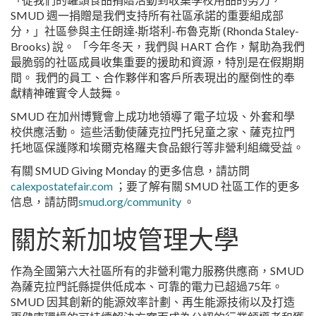
SMUD 週一捐贈是我們支持所有社區承諾的重要組成部
分，」社區參與主任朗達·斯塔利-布魯克斯 (Rhonda Staley-
Brooks) 說。 「今年冬天，我們與 HART 合作，幫助為我們
最脆弱的社區成員收集重要的援助和資源，特別是在假期期
間。 我們的員工、合作夥伴和客戶所表現出的壓倒性的奉
獻精神確實令人鼓舞。
SMUD 在加州博覽會上成功地領導了電子垃圾、外套和學
校供應活動。 這些活動使薩克拉門托兒童之家、薩克拉門
托地區保護隊和埃爾克格羅夫食品銀行等非營利組織受益。
有關 SMUD Giving Monday 的更多信息，請訪問
calexpostatefair.com
；要了解有關 SMUD 社區工作的更多
信息，請訪問
smud.org/community
。
關於新加坡管理大學
作為全國第六大社區所有的非營利電力服務供應商，SMUD
為薩克拉門託縣提供低成本、可靠的電力已超過75年。
SMUD 因其創新的能源效率計劃、再生能源技術以及打造