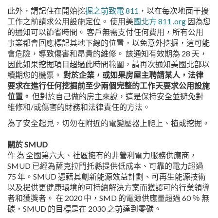
此外，請記住在開始挖
掘之前致電 811
，以在每次地面干擾
工作之前請求公用設施定位。 使用美
國北方 811 .org
因為您
的通知可以節省時間。 客戶無需支付任何費用，所有公用
事業都會回應標記其地下線的位置，以免意外挖掘，這可能
會危險，導致傷害和昂貴的維修。 該通知有效期為 28 天，
因此如果挖掘項目超過此時間範圍，請再次通知美國北部以
續期您的機票。
對於企業，或如果房屋主聘請某人，法律
要求在進行任何挖掘前至少兩個完整的工作天要求公用設施
位置。
但對於自己做的房主來說，這是保持安全並避免對
維修和/或傷害的財務和法律責任的方法。
為了安全起見，切勿在附近的電變壓器上爬上、植或挖掘。
關於 SMUD
作 為 全國第六大、社區擁有的非營利電力服務供應商，
SMUD 已經為薩克拉門托縣提供低成本、可靠的電力超過
75 年。SMUD 憑藉其創新能源效益計劃、可再生能源技術
以及提供更健康環境的可持續解決方案而獲認可的行業領導
者和獲獎者。 在 2020 中，SMD 的電源供應量超過 60 ％ 無
碳，SMUD 的目標是在 2030 之前達到零碳。