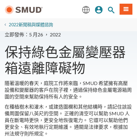
跳
登入
站內搜尋
選單
至
主
English
要
2022新聞稿與媒體諮詢
內
立即發佈：5 月26 ， 2022
容
保持綠色金屬變壓器
箱遠離障礙物
隨著溫暖的春天，庭院工作將來臨，SMUD 希望擁有高壓
設備和變壓器的客戶在院子裡，通過保持綠色金屬電源箱周
圍的空間來幫助保持所有人的安全。
在種植樹木和灌木，或建造圍欄和其他結構時，請記住該設
備周圍保留八英尺的空間。 正確的清空可以幫助 SMUD 人
員在斷電時更快，更安全地恢復電力。 它還可以幫助他們
更安全、有效地執行定期維護。 通關是法律要求，根據加
州法規守則所規定。