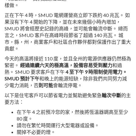
樣做。
正在下午 4 時，SMUD 電網運營商立即下跌約 40 兆瓦。 如
果沒有下午 4 開始的下降，並在未來幾個小時內增加，
SMUD 將會經歷史記錄的高峰，並可能會輪流中斷。 總而
言之，SMUD 客戶在高峰時段節省了超過 140 兆瓦。 城
市，縣，州，商業客戶和社區合作夥伴都對保護作出了重大
貢獻。
今天的高溫將接近 110 度，並且全州的電源供應器仍然極為
緊密。
經過連續六天的極高溫，設備容易受到壓力
和過
熱。 SMUD 要求客戶在下午
4 至下午 9 時限制使用電力。
SMUD 預計下午
和晚上的能源短缺，除非我們共同努力減
少電力消耗，否
則可能
會輪流停電。
以下是住宅客戶可以節省電力並幫助避免緊急
輪次中斷
的主
要方法：
在下午 4 之前預冷您的家，然後將恆溫器調高至至少
80 度。
請勿在繁忙時間運行大型電器或設備。
關掉不必要的燈。