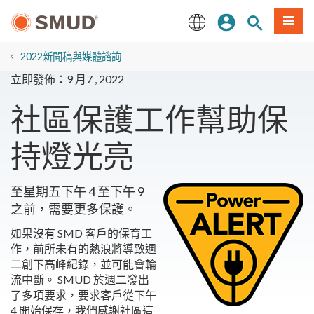
跳
登入
站內搜尋
選單
至
主
English
要
2022新聞稿與媒體諮詢
內
立即發佈：9 月7 , 2022
容
社區保護工作幫助保
持燈光亮
至星期五下午 4 至下午 9
之前，需要更多保護。
如果沒有 SMD 客戶的保育工
作，前所未有的熱浪將導致週
二創下高峰紀錄，並可能會輪
流中斷。 SMUD 於週二發出
了多項要求，要求客戶從下午
4 開始保存，我們感謝社區這