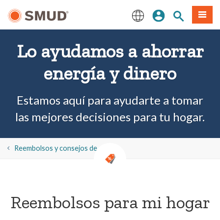
Ir
Iniciar sesión
Buscar en el 
Menú
al
contenido
English
principal
Lo ayudamos a ahorrar
energía y dinero
Estamos aquí para ayudarte a tomar
las mejores decisiones para tu hogar.
​​Reembolsos y consejos de ahorro
Reembolsos para mi hogar