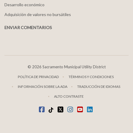
Desarrollo económico
Adquisición de valores no bursátiles
ENVIAR COMENTARIOS
©
2026 Sacramento Municipal Utility District
POLÍTICA DE PRIVACIDAD
TÉRMINOS Y CONDICIONES
INFORMACIÓN SOBRE LA ADA
TRADUCCIÓN DE IDIOMAS
ALTO CONTRASTE
Facebook
TikTok
twitter
Instagram
youtube
LinkedIn