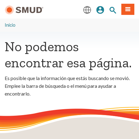
Ir
Iniciar sesión
Buscar en el 
Menú
al
contenido
English
principal
Inicio
No podemos
encontrar esa página.
Es posible que la información que estás buscando se movió.
Emplee la barra de búsqueda o el menú para ayudar a
encontrarlo.