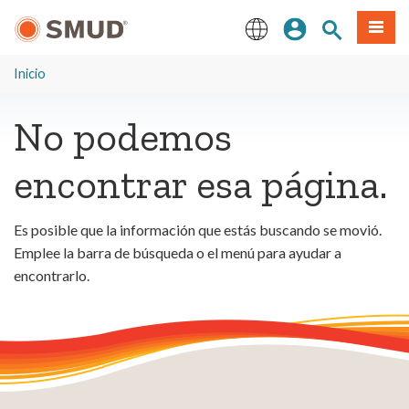
Ir
Iniciar sesión
Buscar en el 
Menú
al
contenido
English
principal
Inicio
No podemos
encontrar esa página.
Es posible que la información que estás buscando se movió.
Emplee la barra de búsqueda o el menú para ayudar a
encontrarlo.