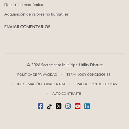
Desarrollo económico
Adquisición de valores no bursátiles
ENVIAR COMENTARIOS
©
2026 Sacramento Municipal Utility District
POLÍTICA DE PRIVACIDAD
TÉRMINOS Y CONDICIONES
INFORMACIÓN SOBRE LA ADA
TRADUCCIÓN DE IDIOMAS
ALTO CONTRASTE
Facebook
TikTok
twitter
Instagram
youtube
LinkedIn