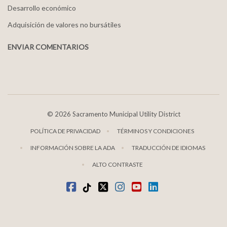
Desarrollo económico
Adquisición de valores no bursátiles
ENVIAR COMENTARIOS
©
2026 Sacramento Municipal Utility District
POLÍTICA DE PRIVACIDAD
TÉRMINOS Y CONDICIONES
INFORMACIÓN SOBRE LA ADA
TRADUCCIÓN DE IDIOMAS
ALTO CONTRASTE
Facebook
TikTok
twitter
Instagram
youtube
LinkedIn