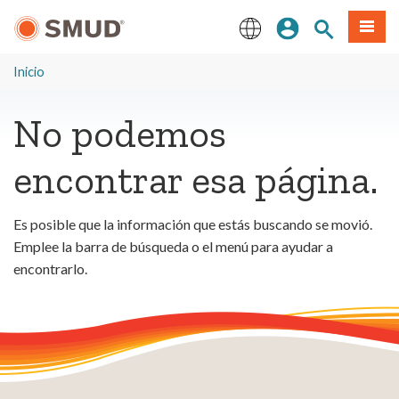
Ir
Iniciar sesión
Buscar en el 
Menú
al
contenido
English
principal
Inicio
No podemos
encontrar esa página.
Es posible que la información que estás buscando se movió.
Emplee la barra de búsqueda o el menú para ayudar a
encontrarlo.