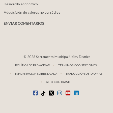
Desarrollo económico
Adquisición de valores no bursátiles
ENVIAR COMENTARIOS
©
2026 Sacramento Municipal Utility District
POLÍTICA DE PRIVACIDAD
TÉRMINOS Y CONDICIONES
INFORMACIÓN SOBRE LA ADA
TRADUCCIÓN DE IDIOMAS
ALTO CONTRASTE
Facebook
TikTok
twitter
Instagram
youtube
LinkedIn