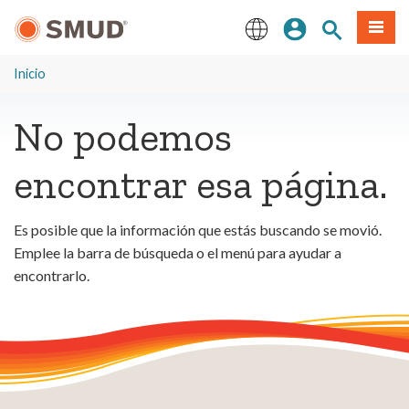
Ir
Iniciar sesión
Buscar en el 
Menú
al
contenido
English
principal
Inicio
No podemos
encontrar esa página.
Es posible que la información que estás buscando se movió.
Emplee la barra de búsqueda o el menú para ayudar a
encontrarlo.